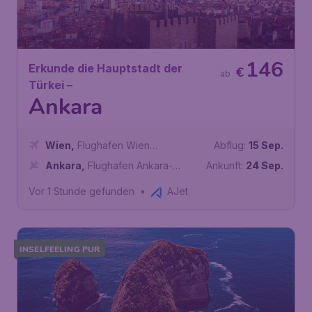
146
Erkunde die Hauptstadt der
€
ab
Türkei –
Ankara
Wien
,
Flughafen Wien
Abflug:
15 Sep.
Schwechat
Ankara
,
Flughafen Ankara-
Ankunft:
24 Sep.
Esenboğa
Vor 1 Stunde gefunden
•
AJet
INSELFEELING PUR