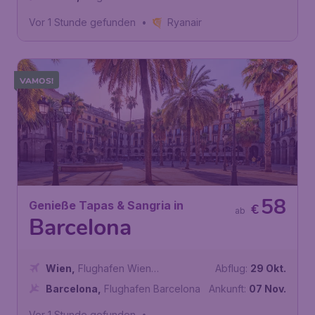
Eleftherios Venizelos
Vor 1 Stunde gefunden
•
Ryanair
VAMOS!
58
Genieße Tapas & Sangria in
€
ab
Barcelona
Wien
,
Flughafen Wien
Abflug:
29 Okt.
Schwechat
Barcelona
,
Flughafen Barcelona
Ankunft:
07 Nov.
Vor 1 Stunde gefunden
•