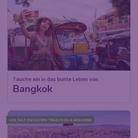
454
Tauche ein in das bunte Leben
€
ab
von
Bangkok
Wien
,
Flughafen Wien
Abflug:
26 Okt.
Schwechat
Bangkok
,
Flughafen Bangkok-
Ankunft:
04 Nov.
Suvarnabhumi
Vor 1 Stunde gefunden
•
Saudia
VIELFALT ZWISCHEN TRADITION & MODERNE