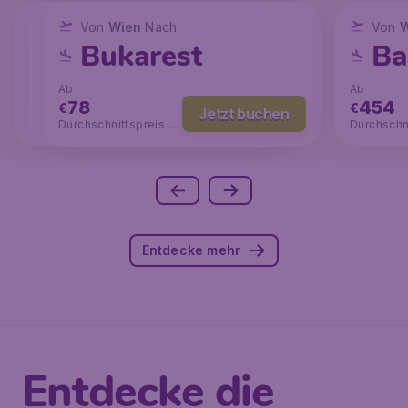
Von
Von
Wien
Von
Wien
Wien
Nach
Nach
Nach
Von
W
Mailand
Paris
Bukarest
Ba
Ab
Ab
Ab
Ab
36
76
78
454
€
€
€
€
Jetzt buchen
Jetzt buchen
Jetzt buchen
Durchschnittspreis
Durchschnittspreis €1
Durchschnittspreis €1
Durchschn
€84
00
06
97
Entdecke mehr
Entdecke die