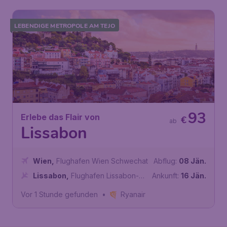
LEBENDIGE METROPOLE AM TEJO
93
Erlebe das Flair von
€
ab
Lissabon
Wien
,
Flughafen Wien Schwechat
Abflug:
08 Jän.
Lissabon
,
Flughafen Lissabon-
Ankunft:
16 Jän.
Portela
Vor 1 Stunde gefunden
•
Ryanair