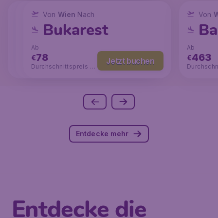
Von
Von
Wien
Von
Wien
Wien
Nach
Nach
Nach
Von
W
Mailand
Paris
Bukarest
Ba
Ab
Ab
Ab
Ab
37
76
78
463
€
€
€
€
Jetzt buchen
Jetzt buchen
Jetzt buchen
Durchschnittspreis
Durchschnittspreis €1
Durchschnittspreis €1
Durchschn
€84
00
06
97
Entdecke mehr
Entdecke die