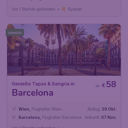
Eleftherios Venizelos
Vor 1 Stunde gefunden
•
Ryanair
VAMOS!
58
Genieße Tapas & Sangria in
€
ab
Barcelona
Wien
,
Flughafen Wien
Abflug:
29 Okt.
Schwechat
Barcelona
,
Flughafen Barcelona
Ankunft:
07 Nov.
Vor 1 Stunde gefunden
•