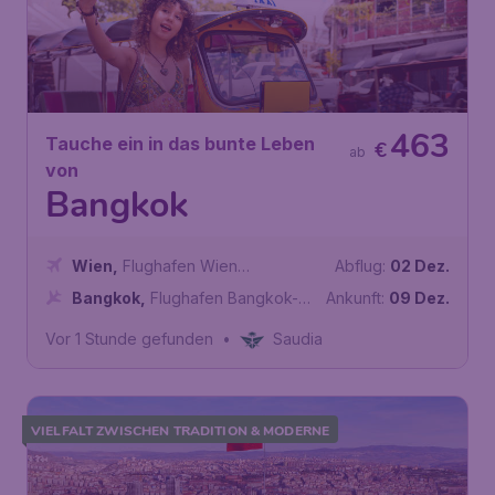
463
Tauche ein in das bunte Leben
€
ab
von
Bangkok
Wien
,
Flughafen Wien
Abflug:
02 Dez.
Schwechat
Bangkok
,
Flughafen Bangkok-
Ankunft:
09 Dez.
Suvarnabhumi
Vor 1 Stunde gefunden
•
Saudia
VIELFALT ZWISCHEN TRADITION & MODERNE