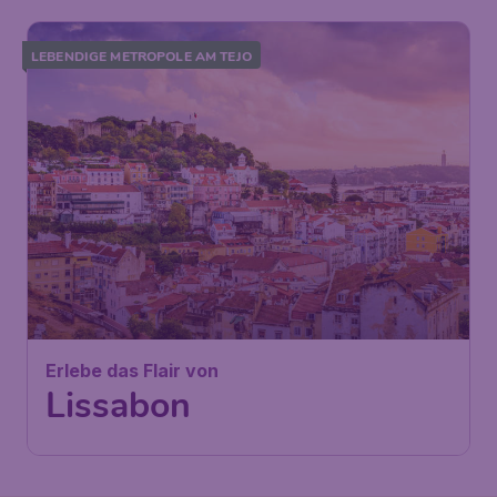
LEBENDIGE METROPOLE AM TEJO
87
Erlebe das Flair von
€
ab
Lissabon
Wien
,
Flughafen Wien
Abflug:
29 Nov.
Schwechat
Lissabon
,
Flughafen Lissabon-
Ankunft:
09 Dez.
Portela
Vor 1 Stunde gefunden
•
Ryanair