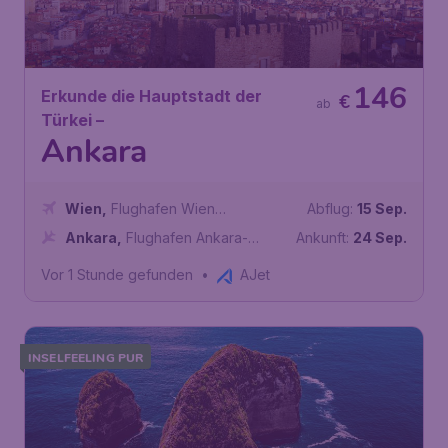
146
Erkunde die Hauptstadt der
€
ab
Türkei –
Ankara
Wien
,
Flughafen Wien
Abflug:
15 Sep.
Schwechat
Ankara
,
Flughafen Ankara-
Ankunft:
24 Sep.
Esenboğa
Vor 1 Stunde gefunden
•
AJet
INSELFEELING PUR