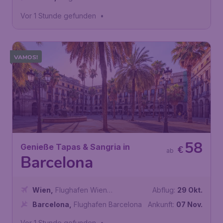
Eleftherios Venizelos
Vor 1 Stunde gefunden
•
VAMOS!
58
Genieße Tapas & Sangria in
€
ab
Barcelona
Wien
,
Flughafen Wien
Abflug:
29 Okt.
Schwechat
Barcelona
,
Flughafen Barcelona
Ankunft:
07 Nov.
Vor 1 Stunde gefunden
•