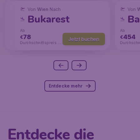
Von
Von
Wien
Von
Wien
Wien
Nach
Nach
Nach
Von
W
Mailand
Paris
Bukarest
Ba
Ab
Ab
Ab
Ab
36
76
78
454
€
€
€
€
Jetzt buchen
Jetzt buchen
Jetzt buchen
Durchschnittspreis
Durchschnittspreis €1
Durchschnittspreis €1
Durchschn
€84
00
06
97
Entdecke mehr
Entdecke die