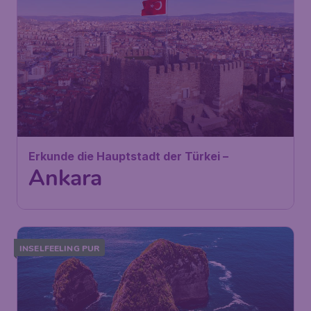
145
Erkunde die Hauptstadt der
€
ab
Türkei –
Ankara
Wien
,
Flughafen Wien
Abflug:
15 Sep.
Schwechat
Ankara
,
Flughafen Ankara-
Ankunft:
24 Sep.
Esenboğa
Vor 1 Stunde gefunden
•
AJet
INSELFEELING PUR