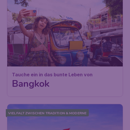
454
Tauche ein in das bunte Leben
€
ab
von
Bangkok
Wien
,
Flughafen Wien
Abflug:
26 Okt.
Schwechat
Bangkok
,
Flughafen Bangkok-
Ankunft:
04 Nov.
Suvarnabhumi
Vor 1 Stunde gefunden
•
Saudia
VIELFALT ZWISCHEN TRADITION & MODERNE