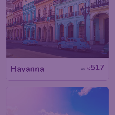
517
Havanna
€
ab