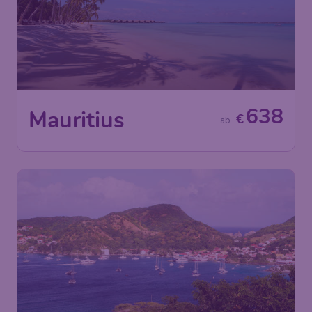
638
Mauritius
€
ab