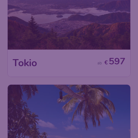
597
Tokio
€
ab