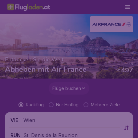
Entdecken Sie die Welt
ab
Abheben mit Air France
497
€
Flüge buchen
Rückflug
Nur Hinflug
Mehrere Ziele
Wien
VIE
St. Denis de la Reunion
RUN