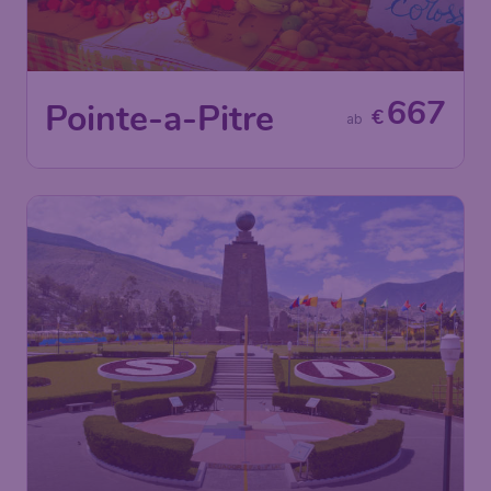
667
Pointe-a-Pitre
€
ab