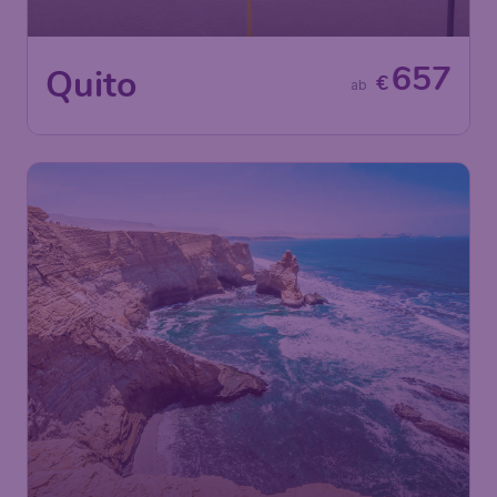
657
Quito
€
ab