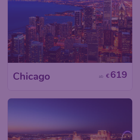
619
Chicago
€
ab