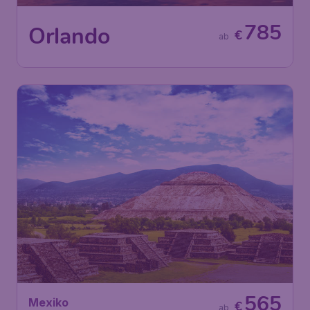
785
Orlando
€
ab
565
Mexiko
€
ab