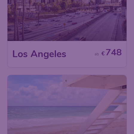
748
Los Angeles
€
ab