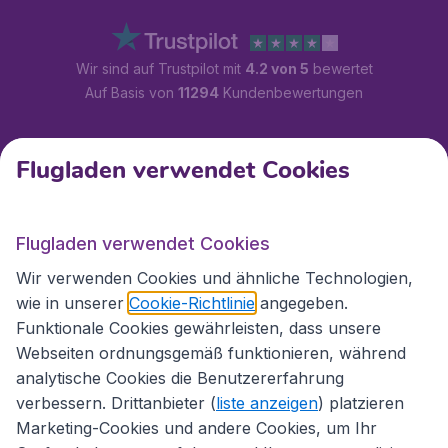
Wir sind auf Trustpilot mit
4.2 von 5
bewertet
Auf Basis von
11294
Kundenbewertungen
Kundenservice
Flugladen verwendet Cookies
Flugladen.at
Flugladen verwendet Cookies
Wir verwenden Cookies und ähnliche Technologien,
wie in unserer
Cookie-Richtlinie
angegeben.
Internationale Webseiten
Funktionale Cookies gewährleisten, dass unsere
Webseiten ordnungsgemäß funktionieren, während
analytische Cookies die Benutzererfahrung
verbessern. Drittanbieter (
liste anzeigen
) platzieren
Marketing-Cookies und andere Cookies, um Ihr