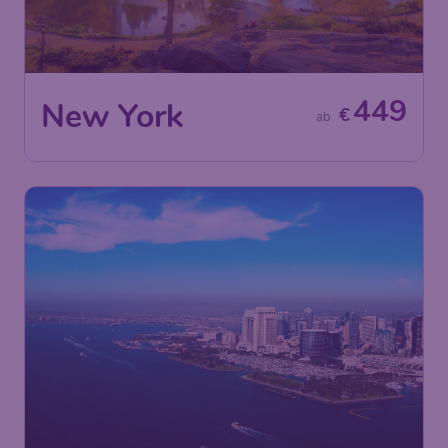
449
New York
€
ab