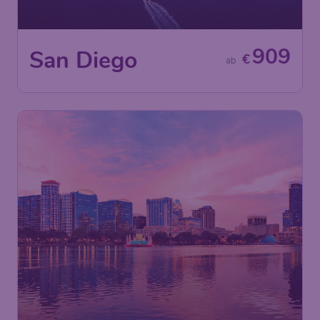
909
San Diego
€
ab