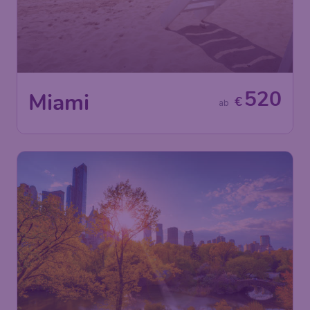
520
Miami
€
ab