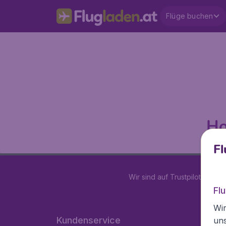
Flüge buchen
Ho
Fl
Wir sind auf Trustpilot mit
4.2
Fl
Wir
Kundenservice
un