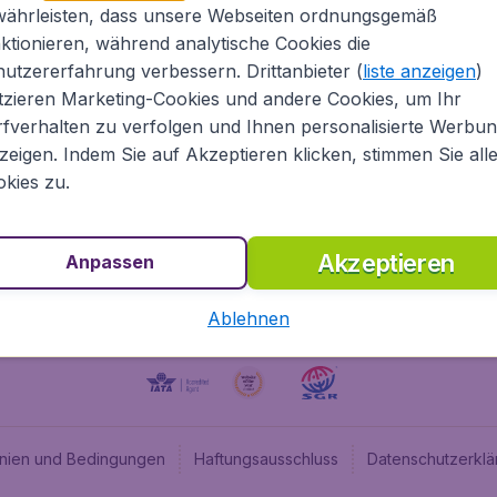
währleisten, dass unsere Webseiten ordnungsgemäß
Über Flugladen.at
Cheap
ktionieren, während analytische Cookies die
Rechtliche Informationen
Budge
utzererfahrung verbessern. Drittanbieter (
liste anzeigen
)
Impressum
Flugl
tzieren Marketing-Cookies und andere Cookies, um Ihr
fverhalten zu verfolgen und Ihnen personalisierte Werbu
Partnerprogramm
Budge
zeigen. Indem Sie auf Akzeptieren klicken, stimmen Sie all
Stellenangebote
Budge
kies zu.
Budget
Akzeptieren
Anpassen
Ablehnen
linien und Bedingungen
Haftungsausschluss
Datenschutzerklä