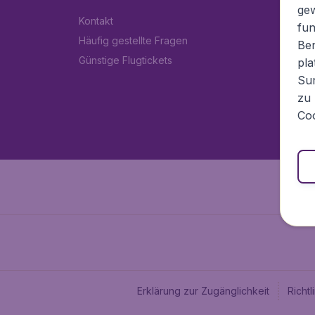
ge
Kontakt
fun
Häufig gestellte Fragen
Ben
Günstige Flugtickets
pla
Sur
zu 
Coo
Erklärung zur Zugänglichkeit
Richt