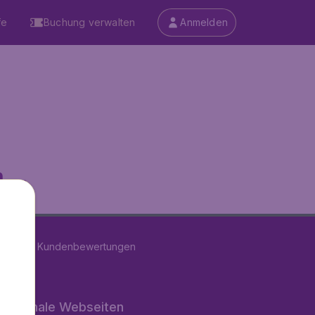
fe
Buchung verwalten
Anmelden
...
on
11289
Kundenbewertungen
rnationale Webseiten