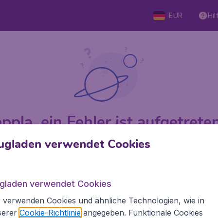
EUR
Hil
ppla, ein Fehler ist aufgetreten 
ugladen verwendet Cookies
 von 5
bewertet
Auf Basis v
ugladen verwendet Cookies
 verwenden Cookies und ähnliche Technologien, wie in
Flugladen.at
Inte
serer
Cookie-Richtlinie
angegeben. Funktionale Cookies