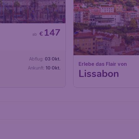
Erlebe das Flair von
147
€
Lissabon
ab
Abflug:
03 Okt.
Wien
,
Flughafen Wien S
Ankunft:
10 Okt.
Lissabon
,
Flughafen Lis
Vor 1 Stunde gefunden
•
R