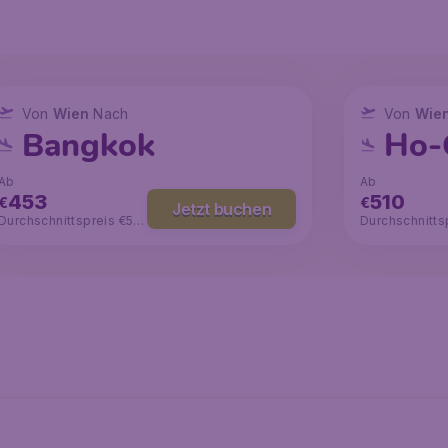
Von
Wien
Nach
Von
Wie
Bangkok
Ho-
dt
Ab
Ab
453
510
€
€
Jetzt buchen
Durchschnittspreis €59
Durchschnitts
7
8