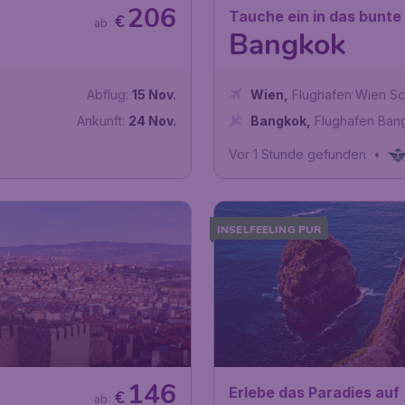
206
Tauche ein in das bunte
€
ab
Bangkok
Abflug:
15 Nov.
Wien
,
Flughafen Wien S
Ankunft:
24 Nov.
Bangkok
,
Flughafen Ban
Vor 1 Stunde gefunden
•
INSELFEELING PUR
146
Erlebe das Paradies auf
€
ab