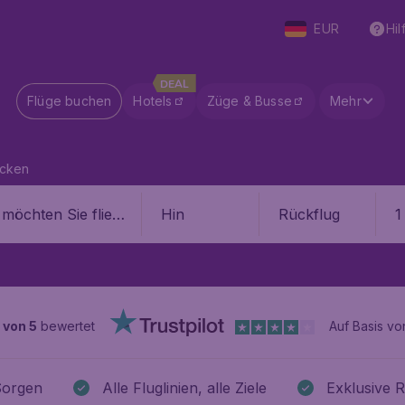
EUR
Hil
DEAL
Flüge buchen
Hotels
Züge & Busse
Mehr
ecken
Hin
Rückflug
1
 von 5
bewertet
Auf Basis v
Sorgen
Alle Fluglinien, alle Ziele
Exklusive R