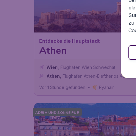
pla
Sur
zu 
Coo
Entdecke die Hauptstadt
Athen
Wien
,
Flughafen Wien Schwechat
Athen
,
Flughafen Athen-Eleftherios Venizel
Vor 1 Stunde gefunden
•
Ryanair
ADRIA UND SONNE PUR