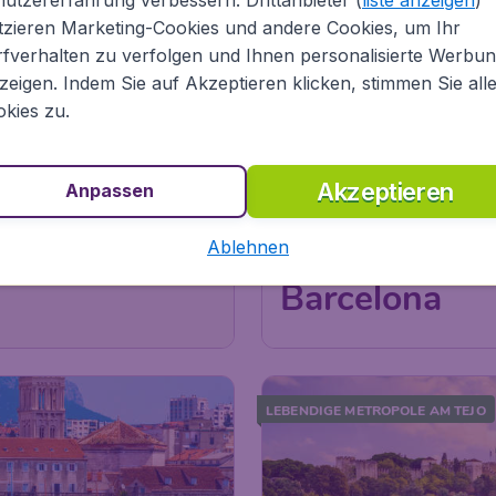
tzieren Marketing-Cookies und andere Cookies, um Ihr
fverhalten zu verfolgen und Ihnen personalisierte Werbu
zeigen. Indem Sie auf Akzeptieren klicken, stimmen Sie all
kies zu.
81
Genieße Tapas & Sangria
€
ab
Barcelona
Akzeptieren
Anpassen
Ablehnen
Abflug:
10 Okt.
Wien
,
Flughafen Wien S
os
Ankunft:
21 Okt.
Barcelona
,
Flughafen Ba
Vor 1 Stunde gefunden
•
LEBENDIGE METROPOLE AM TEJO