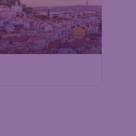
93
€
ab
chwechat
Abflug:
08 Jän.
sabon-Portela
Ankunft:
16 Jän.
yanair