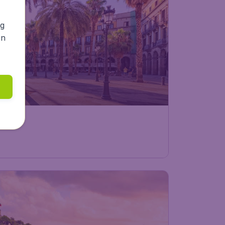
ng
en
58
 in
€
ab
chwechat
Abflug:
29 Okt.
rcelona
Ankunft:
07 Nov.