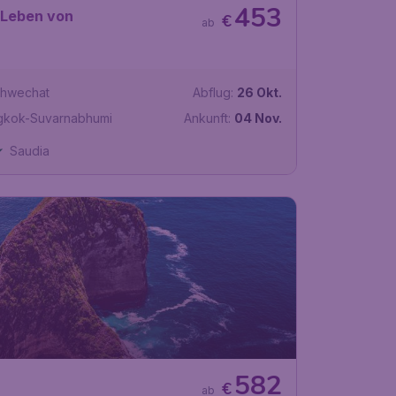
453
 Leben von
€
ab
chwechat
Abflug:
26 Okt.
gkok-Suvarnabhumi
Ankunft:
04 Nov.
Saudia
582
€
ab