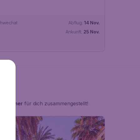
chwechat
Abflug:
14 Nov.
Ankunft:
25 Nov.
en Sommer
für dich zusammengestellt!