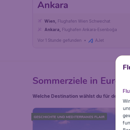
Ankara
Wien
,
Flughafen Wien Schwechat
Ankara
,
Flughafen Ankara-Esenboğa
Vor 1 Stunde gefunden
•
AJet
Fl
Sommerziele in Europa
Fl
Welche Destination wählst du für deinen
Wir
un
ge
GESCHICHTE UND MEDITERRANES FLAIR
fun
Ben