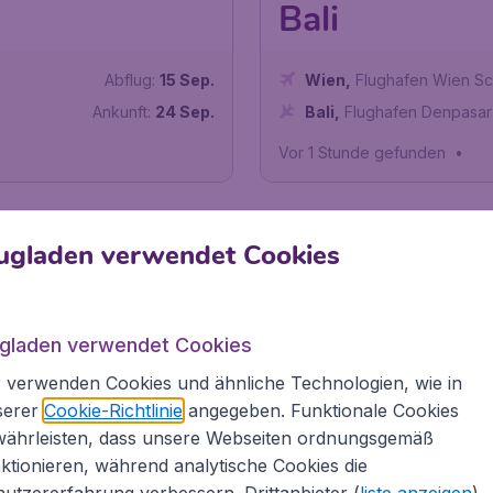
Bali
Abflug:
15 Sep.
Wien
,
Flughafen Wien S
Ankunft:
24 Sep.
Bali
,
Flughafen Denpasar
Vor 1 Stunde gefunden
•
ugladen verwendet Cookies
 zum Verlieben
ugladen verwendet Cookies
Sommerurlaub
? Wir haben die schönsten
Flugziele für d
 verwenden Cookies und ähnliche Technologien, wie in
serer
Cookie-Richtlinie
angegeben. Funktionale Cookies
währleisten, dass unsere Webseiten ordnungsgemäß
VAMOS!
ktionieren, während analytische Cookies die
utzererfahrung verbessern. Drittanbieter (
liste anzeigen
)