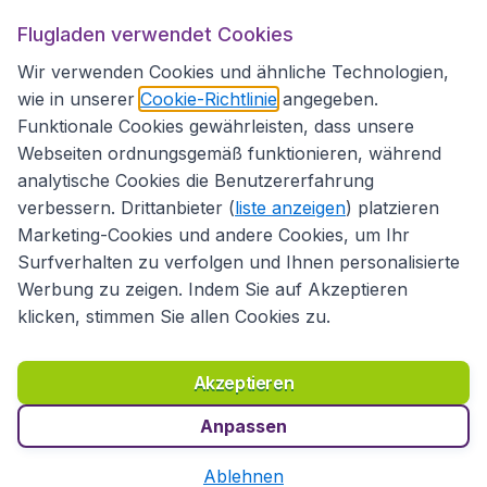
Flugladen.at
Flugladen verwendet Cookies
Wir verwenden Cookies und ähnliche Technologien,
wie in unserer
Cookie-Richtlinie
angegeben.
Internationale Webseiten
Funktionale Cookies gewährleisten, dass unsere
Webseiten ordnungsgemäß funktionieren, während
analytische Cookies die Benutzererfahrung
verbessern. Drittanbieter (
liste anzeigen
) platzieren
Marketing-Cookies und andere Cookies, um Ihr
Surfverhalten zu verfolgen und Ihnen personalisierte
Werbung zu zeigen. Indem Sie auf Akzeptieren
klicken, stimmen Sie allen Cookies zu.
Erklärung zur Zugänglichkeit
Richtlinien und Bedingungen
Haftungsausschluss
Akzeptieren
Datenschutzerklärung
Cookies
Copyright © 2026
Anpassen
Ablehnen