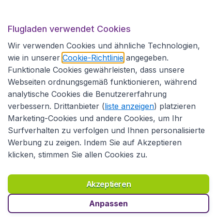
Flugladen.at
Flugladen verwendet Cookies
Wir verwenden Cookies und ähnliche Technologien,
wie in unserer
Cookie-Richtlinie
angegeben.
Internationale Webseiten
Funktionale Cookies gewährleisten, dass unsere
Webseiten ordnungsgemäß funktionieren, während
analytische Cookies die Benutzererfahrung
verbessern. Drittanbieter (
liste anzeigen
) platzieren
Marketing-Cookies und andere Cookies, um Ihr
Surfverhalten zu verfolgen und Ihnen personalisierte
Werbung zu zeigen. Indem Sie auf Akzeptieren
klicken, stimmen Sie allen Cookies zu.
Erklärung zur Zugänglichkeit
Richtlinien und Bedingungen
Haftungsausschluss
Akzeptieren
Datenschutzerklärung
Cookies
Copyright © 2026
Anpassen