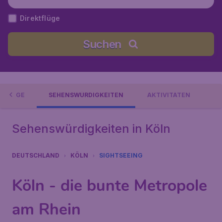
d
Direktflüge
Suchen
E FLÜGE
SEHENSWÜRDIGKEITEN
AKTIVITÄTEN
Sehenswürdigkeiten in Köln
DEUTSCHLAND
KÖLN
SIGHTSEEING
Köln - die bunte Metropole
am Rhein