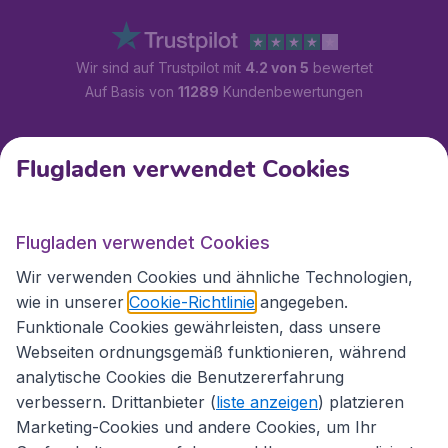
Wir sind auf Trustpilot mit
4.2 von 5
bewertet
Auf Basis von
11289
Kundenbewertungen
Kundenservice
Flugladen verwendet Cookies
Flugladen.at
Flugladen verwendet Cookies
Wir verwenden Cookies und ähnliche Technologien,
wie in unserer
Cookie-Richtlinie
angegeben.
Internationale Webseiten
Funktionale Cookies gewährleisten, dass unsere
Webseiten ordnungsgemäß funktionieren, während
analytische Cookies die Benutzererfahrung
verbessern. Drittanbieter (
liste anzeigen
) platzieren
Marketing-Cookies und andere Cookies, um Ihr