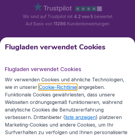
Wir sind auf Trustpilot mit
4.2 von 5
bewertet
Auf Basis von
11286
Kundenbewertungen
Kundenservice
Flugladen verwendet Cookies
Flugladen.at
Flugladen verwendet Cookies
Wir verwenden Cookies und ähnliche Technologien,
wie in unserer
Cookie-Richtlinie
angegeben.
Internationale Webseiten
Funktionale Cookies gewährleisten, dass unsere
Webseiten ordnungsgemäß funktionieren, während
analytische Cookies die Benutzererfahrung
verbessern. Drittanbieter (
liste anzeigen
) platzieren
Marketing-Cookies und andere Cookies, um Ihr
Surfverhalten zu verfolgen und Ihnen personalisierte