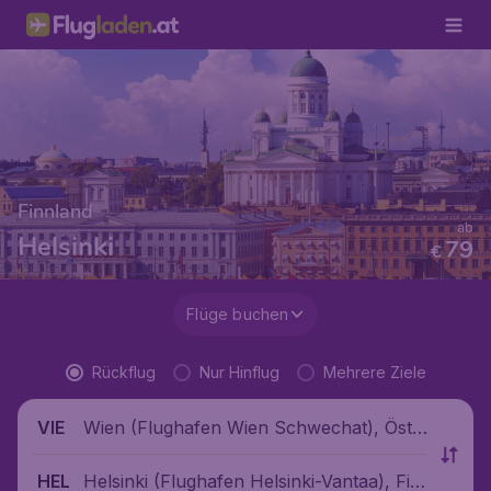
Finnland
ab
Helsinki
79
€
Flüge buchen
Rückflug
Nur Hinflug
Mehrere Ziele
Wien (Flughafen Wien Schwechat), Öste
VIE
rreich
Helsinki (Flughafen Helsinki-Vantaa), Fin
HEL