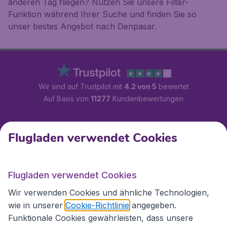
anderen Tag fliegen? Nutzen Sie unsere Filter-
Funktion während Ihrer Suche und finden Sie so
unser bestes Angebot nach Denpasar.
Wir sind auf Trustpilot mit
4.2 von 5
bewertet
Auf Basis von
11277
Kundenbewertungen
Kundenservice
Flugladen verwendet Cookies
Flugladen.at
Flugladen verwendet Cookies
Wir verwenden Cookies und ähnliche Technologien,
wie in unserer
Cookie-Richtlinie
angegeben.
Internationale Webseiten
Funktionale Cookies gewährleisten, dass unsere