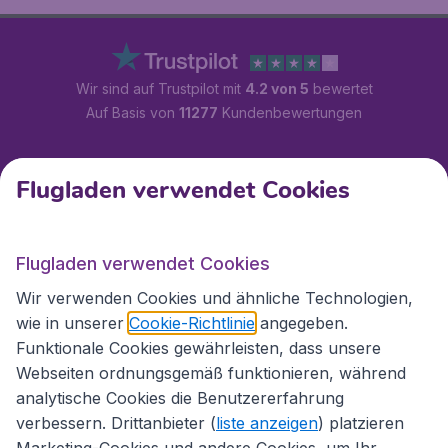
Wir sind auf Trustpilot mit
4.2 von 5
bewertet
Auf Basis von
11277
Kundenbewertungen
Kundenservice
Flugladen verwendet Cookies
Flugladen.at
Flugladen verwendet Cookies
Wir verwenden Cookies und ähnliche Technologien,
wie in unserer
Cookie-Richtlinie
angegeben.
Internationale Webseiten
Funktionale Cookies gewährleisten, dass unsere
Webseiten ordnungsgemäß funktionieren, während
analytische Cookies die Benutzererfahrung
verbessern. Drittanbieter (
liste anzeigen
) platzieren