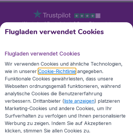
Wir sind auf Trustpilot mit
4.2 von 5
bewertet
Flugladen verwendet Cookies
Auf Basis von
11286
Kundenbewertungen
Kundenservice
Flugladen verwendet Cookies
Wir verwenden Cookies und ähnliche Technologien,
wie in unserer
Cookie-Richtlinie
angegeben.
Flugladen.at
Funktionale Cookies gewährleisten, dass unsere
Webseiten ordnungsgemäß funktionieren, während
Internationale Webseiten
analytische Cookies die Benutzererfahrung
verbessern. Drittanbieter (
liste anzeigen
) platzieren
Marketing-Cookies und andere Cookies, um Ihr
Surfverhalten zu verfolgen und Ihnen personalisierte
Werbung zu zeigen. Indem Sie auf Akzeptieren
klicken, stimmen Sie allen Cookies zu.