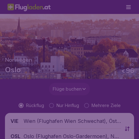
Norwegen
ab
Oslo
96
€
Flüge buchen
Rückflug
Nur Hinflug
Mehrere Ziele
Wien (Flughafen Wien Schwechat), Öste
VIE
rreich
Oslo (Flughafen Oslo-Gardermoen), Nor
OSL