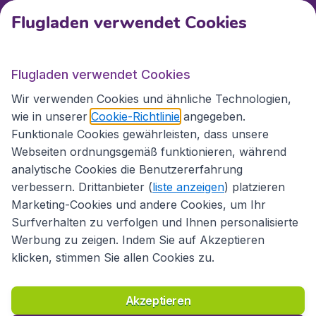
Kundenservice
Flugladen verwendet Cookies
Flugladen.at
Flugladen verwendet Cookies
Wir verwenden Cookies und ähnliche Technologien,
wie in unserer
Cookie-Richtlinie
angegeben.
Internationale Webseiten
Funktionale Cookies gewährleisten, dass unsere
Webseiten ordnungsgemäß funktionieren, während
analytische Cookies die Benutzererfahrung
verbessern. Drittanbieter (
liste anzeigen
) platzieren
Marketing-Cookies und andere Cookies, um Ihr
Surfverhalten zu verfolgen und Ihnen personalisierte
Werbung zu zeigen. Indem Sie auf Akzeptieren
klicken, stimmen Sie allen Cookies zu.
Erklärung zur Zugänglichkeit
Richtlinien und Bedingungen
Haftungsausschluss
Akzeptieren
Datenschutzerklärung
Cookies
Copyright © 2026