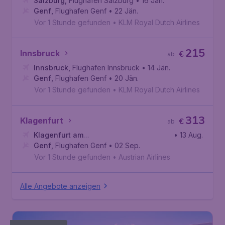
Salzburg
,
Flughafen Salzburg
• 16 Jän.
Genf
,
Flughafen Genf
• 22 Jän.
Vor 1 Stunde gefunden
•
KLM Royal Dutch Airlines
215
Innsbruck
€
ab
Innsbruck
,
Flughafen Innsbruck
• 14 Jän.
Genf
,
Flughafen Genf
• 20 Jän.
Vor 1 Stunde gefunden
•
KLM Royal Dutch Airlines
313
Klagenfurt
€
ab
Klagenfurt am
• 13 Aug.
Wörthersee
Genf
,
Flughafen Genf
,
Flughafen Klagenfurt
• 02 Sep.
Vor 1 Stunde gefunden
•
Austrian Airlines
Alle Angebote anzeigen