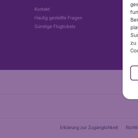
ge
Kontakt
fun
Häufig gestellte Fragen
Ben
Günstige Flugtickets
pla
Sur
zu 
Coo
Erklärung zur Zugänglichkeit
Richt