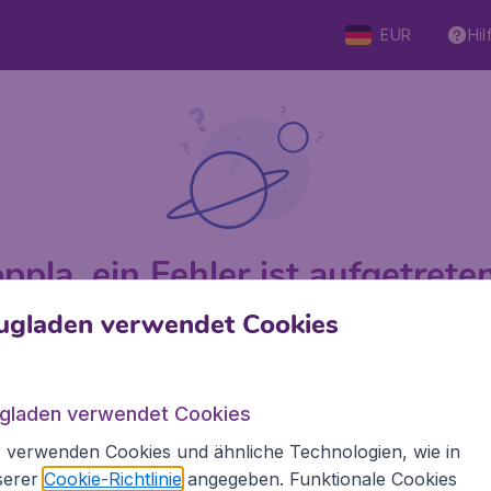
EUR
Hil
ppla, ein Fehler ist aufgetreten 
ugladen verwendet Cookies
 von 5
bewertet
Auf Basis v
ugladen verwendet Cookies
 verwenden Cookies und ähnliche Technologien, wie in
Flugladen.at
Inte
serer
Cookie-Richtlinie
angegeben. Funktionale Cookies