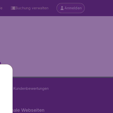
fe
Buchung verwalten
Anmelden
...
on
11282
Kundenbewertungen
rnationale Webseiten