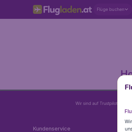
Flüge buchen
Ho
Fl
Wir sind auf Trustpilot mit
4.2
Fl
Wir
Kundenservice
un