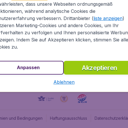
währleisten, dass unsere Webseiten ordnungsgemäß
Über Flugladen.at
Cheap
ktionieren, während analytische Cookies die
Rechtliche Informationen
Budge
utzererfahrung verbessern. Drittanbieter (
liste anzeigen
)
Impressum
Flugl
tzieren Marketing-Cookies und andere Cookies, um Ihr
fverhalten zu verfolgen und Ihnen personalisierte Werbu
Partnerprogramm
Budge
zeigen. Indem Sie auf Akzeptieren klicken, stimmen Sie all
Stellenangebote
Budge
kies zu.
Budget
Akzeptieren
Anpassen
Ablehnen
linien und Bedingungen
Haftungsausschluss
Datenschutzerklä