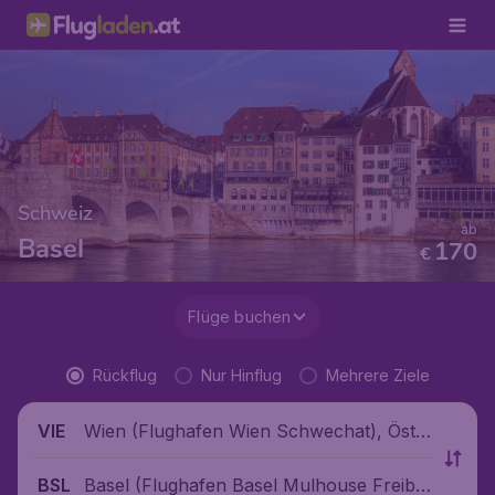
Schweiz
ab
Basel
170
€
Flüge buchen
Rückflug
Nur Hinflug
Mehrere Ziele
Wien (Flughafen Wien Schwechat), Öste
VIE
rreich
Basel (Flughafen Basel Mulhouse Freibu
BSL