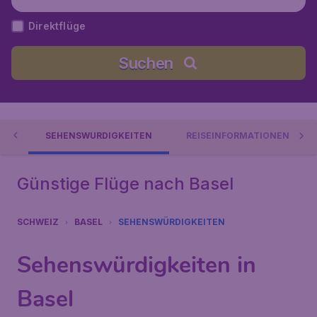
rg), Schweiz
Direktflüge
Suchen
ES
SEHENSWÜRDIGKEITEN
REISEINFORMATIONEN
Günstige Flüge nach Basel
SCHWEIZ
BASEL
SEHENSWÜRDIGKEITEN
Sehenswürdigkeiten in
Basel