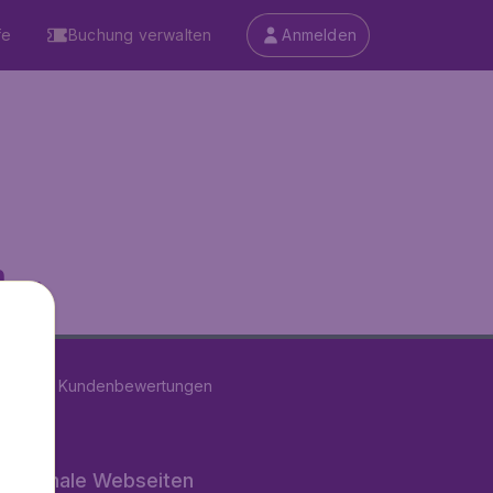
fe
Buchung verwalten
Anmelden
...
on
11280
Kundenbewertungen
rnationale Webseiten