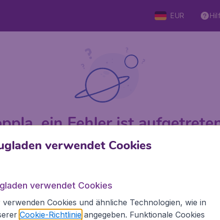
EUR
Hil
ppla, ein Fehler ist aufgetreten 
ugladen verwendet Cookies
 von 5
bewertet
Auf Basis v
ugladen verwendet Cookies
 verwenden Cookies und ähnliche Technologien, wie in
Flugladen.at
Inte
serer
Cookie-Richtlinie
angegeben. Funktionale Cookies