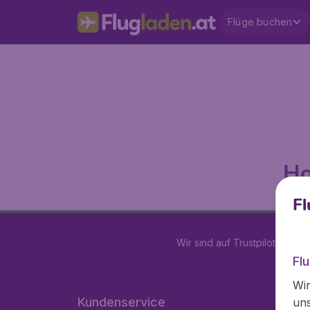
Flüge buchen
Ho
Fl
Wir sind auf Trustpilot mit
4.2
Fl
Wir
Kundenservice
un