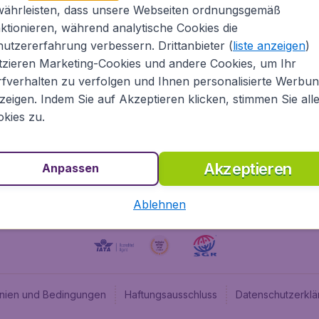
währleisten, dass unsere Webseiten ordnungsgemäß
Über Flugladen.at
Cheap
ktionieren, während analytische Cookies die
Rechtliche Informationen
Budge
utzererfahrung verbessern. Drittanbieter (
liste anzeigen
)
Impressum
Flugl
tzieren Marketing-Cookies und andere Cookies, um Ihr
fverhalten zu verfolgen und Ihnen personalisierte Werbu
Partnerprogramm
Budge
zeigen. Indem Sie auf Akzeptieren klicken, stimmen Sie all
Stellenangebote
Budge
kies zu.
Budget
Akzeptieren
Anpassen
Ablehnen
linien und Bedingungen
Haftungsausschluss
Datenschutzerklä