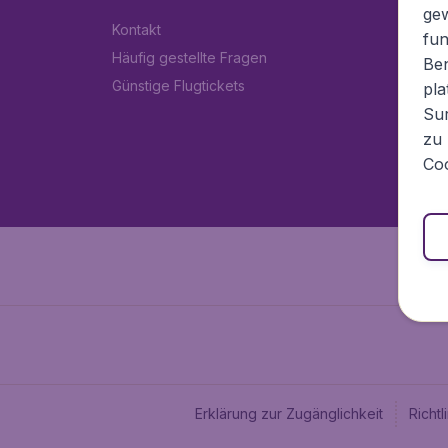
ge
Kontakt
fun
Häufig gestellte Fragen
Ben
Günstige Flugtickets
pla
Sur
zu 
Coo
Erklärung zur Zugänglichkeit
Richt