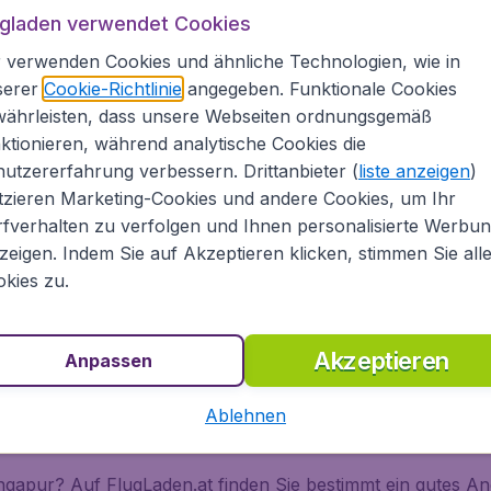
ugladen verwendet Cookies
 verwenden Cookies und ähnliche Technologien, wie in
I
ed).
serer
Cookie-Richtlinie
angegeben. Funktionale Cookies
pur Dollar.
währleisten, dass unsere Webseiten ordnungsgemäß
A
ktionieren, während analytische Cookies die
inesisch, Tamilisch und Englisch.
utzererfahrung verbessern. Drittanbieter (
liste anzeigen
)
 Reisedokumente:
Bitte informieren Sie sich über
tzieren Marketing-Cookies und andere Cookies, um Ihr
 bei der betreffenden Landesvertretung.
fverhalten zu verfolgen und Ihnen personalisierte Werbu
tel in Singapur über preisgünstige Auto- und
zeigen. Indem Sie auf Akzeptieren klicken, stimmen Sie all
kies zu.
Akzeptieren
Anpassen
Ablehnen
gapur? Auf FlugLaden.at finden Sie bestimmt ein gutes An