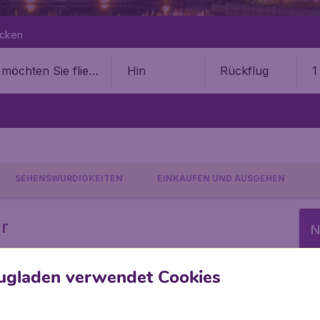
ecken
Hin
Rückflug
1
SEHENSWÜRDIGKEITEN
EINKAUFEN UND AUSGEHEN
r
N
GAPUR
REISEINFORMATIONEN
ugladen verwendet Cookies
W
mationen
S