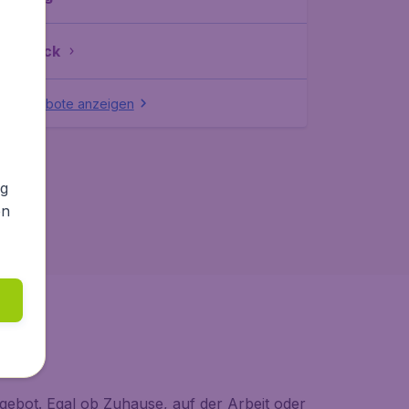
nnsbruck
lle Angebote anzeigen
ng
en
gebot. Egal ob Zuhause, auf der Arbeit oder