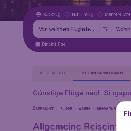
Flugtyp
Rückflug
Nur Hinflug
Mehrere Str
Abflug von
Wohin
Direktflüge
ALLGEMEINES
REISEINFORMATIONEN
Günstige Flüge nach Singapu
ÜBERSICHT
FLÜGE
ASIEN
SINGAPUR
SIN
Fl
Allgemeine Reiseinfor