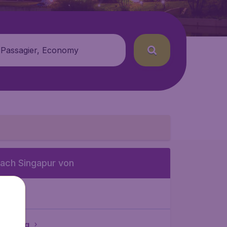
 Passagier, Economy
ach Singapur von
ien
alzburg