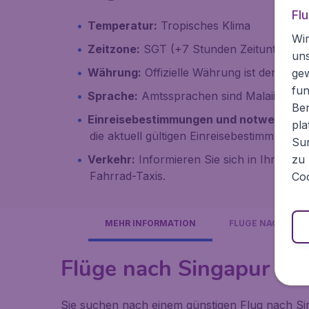
Fl
Temperatur:
Tropisches Klima
Wir
Zeitzone:
SGT (+7 Stunden Zeitunterschi
un
Währung:
Offizielle Währung ist der Sinag
ge
fun
Sprache:
Amtssprachen sind Malaiisch, Ch
Ben
Einreisebestimmungen und notwendige
pla
die aktuell gültigen Einreisebestimmungen
Sur
Verkehr:
Informieren Sie sich in Ihrem Ho
zu 
Fahrrad-Taxis.
Coo
MEHR INFORMATION
FLÜGE NACH
Flüge nach Singapur
Sie suchen nach einem günstigen Flug nach Sin