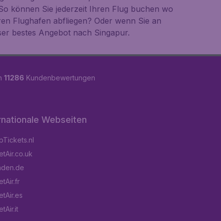
So können Sie jederzeit Ihren Flug buchen wo
ren Flughafen abfliegen? Oder wenn Sie an
ser bestes Angebot nach Singapur.
on
11286
Kundenbewertungen
rnationale Webseiten
Tickets.nl
tAir.co.uk
aden.de
tAir.fr
tAir.es
Air.it