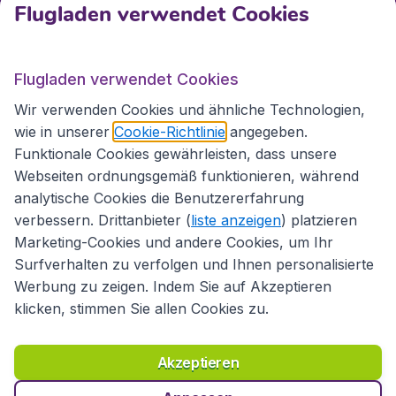
Kundenservice
Flugladen verwendet Cookies
Flugladen.at
Flugladen verwendet Cookies
Wir verwenden Cookies und ähnliche Technologien,
wie in unserer
Cookie-Richtlinie
angegeben.
Internationale Webseiten
Funktionale Cookies gewährleisten, dass unsere
Webseiten ordnungsgemäß funktionieren, während
analytische Cookies die Benutzererfahrung
verbessern. Drittanbieter (
liste anzeigen
) platzieren
Marketing-Cookies und andere Cookies, um Ihr
Surfverhalten zu verfolgen und Ihnen personalisierte
Werbung zu zeigen. Indem Sie auf Akzeptieren
klicken, stimmen Sie allen Cookies zu.
Erklärung zur Zugänglichkeit
Richtlinien und Bedingungen
Haftungsausschluss
Akzeptieren
Datenschutzerklärung
Cookies
Copyright © 2026