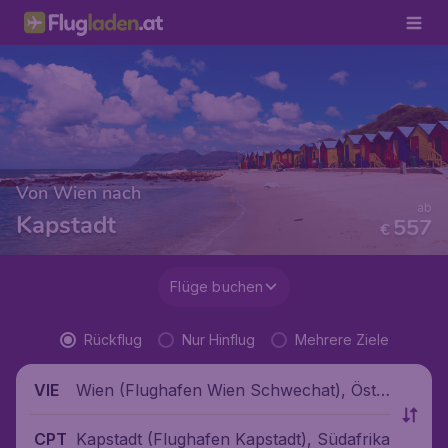
Von Wien nach
ab
Kapstadt
557
€
Flüge buchen
Rückflug
Nur Hinflug
Mehrere Ziele
Wien (Flughafen Wien Schwechat), Öste
VIE
rreich
Kapstadt (Flughafen Kapstadt), Südafrika
CPT