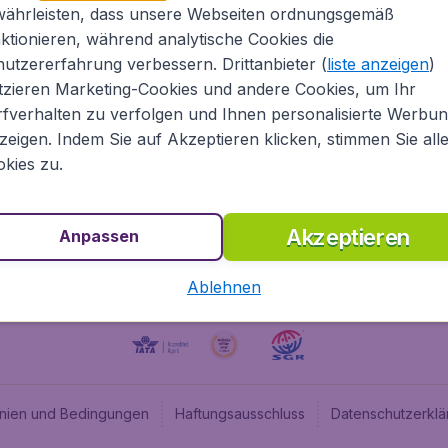
währleisten, dass unsere Webseiten ordnungsgemäß
Über Flugladen.at
Cheap
ktionieren, während analytische Cookies die
Rechtliche Informationen
Budge
utzererfahrung verbessern. Drittanbieter (
liste anzeigen
)
Impressum
Flugl
tzieren Marketing-Cookies und andere Cookies, um Ihr
fverhalten zu verfolgen und Ihnen personalisierte Werbu
Partnerprogramm
Budge
zeigen. Indem Sie auf Akzeptieren klicken, stimmen Sie all
Stellenangebote
Budge
kies zu.
Budget
Akzeptieren
Anpassen
Ablehnen
linien und Bedingungen
Haftungsausschluss
Datenschutzerklä