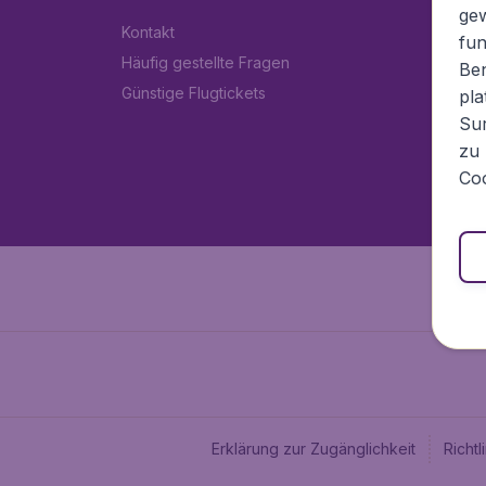
ge
Kontakt
fun
Häufig gestellte Fragen
Ben
Günstige Flugtickets
pla
Sur
zu 
Coo
Erklärung zur Zugänglichkeit
Richt