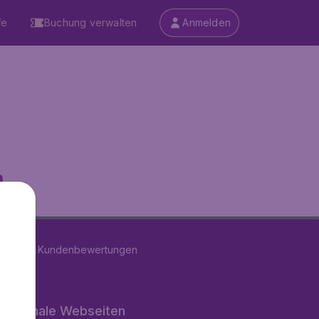
fe
Buchung verwalten
Anmelden
...
on
11286
Kundenbewertungen
rnationale Webseiten