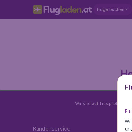
Flüge buchen
Ho
Fl
Wir sind auf Trustpilot mit
4.2
Fl
Wir
Kundenservice
un