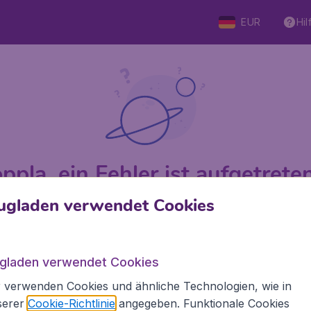
EUR
Hil
ppla, ein Fehler ist aufgetreten 
ugladen verwendet Cookies
 von 5
bewertet
Auf Basis v
ugladen verwendet Cookies
 verwenden Cookies und ähnliche Technologien, wie in
Flugladen.at
Inte
serer
Cookie-Richtlinie
angegeben. Funktionale Cookies