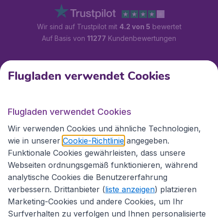
Wir sind auf Trustpilot mit
4.2 von 5
bewertet
Auf Basis von
11277
Kundenbewertungen
Kundenservice
Flugladen verwendet Cookies
Flugladen.at
Flugladen verwendet Cookies
Wir verwenden Cookies und ähnliche Technologien,
wie in unserer
Cookie-Richtlinie
angegeben.
Internationale Webseiten
Funktionale Cookies gewährleisten, dass unsere
Webseiten ordnungsgemäß funktionieren, während
analytische Cookies die Benutzererfahrung
verbessern. Drittanbieter (
liste anzeigen
) platzieren
Marketing-Cookies und andere Cookies, um Ihr
Surfverhalten zu verfolgen und Ihnen personalisierte