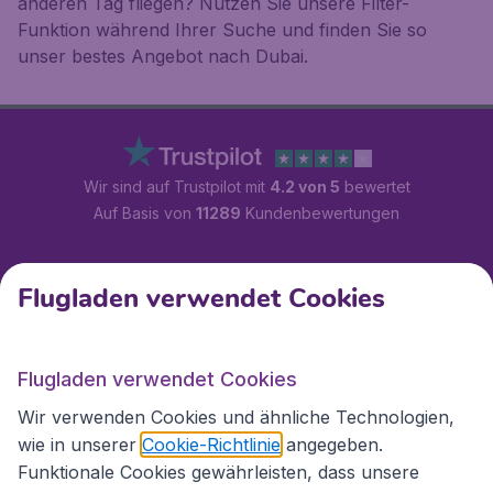
anderen Tag fliegen? Nutzen Sie unsere Filter-
Funktion während Ihrer Suche und finden Sie so
unser bestes Angebot nach Dubai.
Wir sind auf Trustpilot mit
4.2 von 5
bewertet
Auf Basis von
11289
Kundenbewertungen
Kundenservice
Flugladen verwendet Cookies
Flugladen.at
Flugladen verwendet Cookies
Wir verwenden Cookies und ähnliche Technologien,
wie in unserer
Cookie-Richtlinie
angegeben.
Internationale Webseiten
Funktionale Cookies gewährleisten, dass unsere