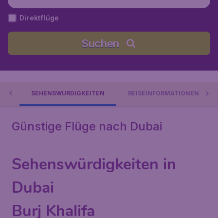
ische Emirate
Direktflüge
Suchen
ES
SEHENSWÜRDIGKEITEN
REISEINFORMATIONEN
Günstige Flüge nach Dubai
Sehenswürdigkeiten in
Dubai
Burj Khalifa