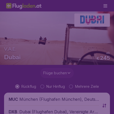
V.A.E.
ab
Dubai
245
€
Flüge buchen
Rückflug
Nur Hinflug
Mehrere Ziele
München (Flughafen München), Deutsc
MUC
hland
Dubai (Flughafen Dubai), Vereinigte Arab
DXB