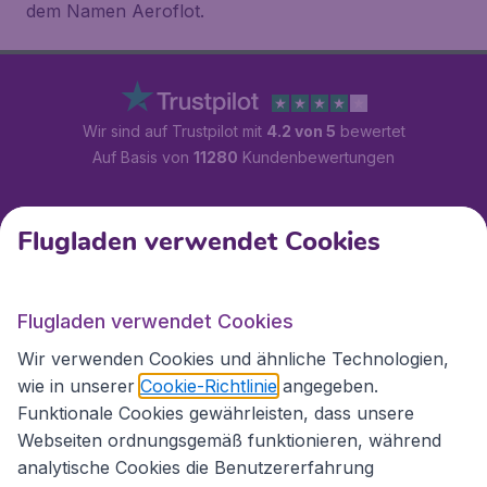
dem Namen Aeroflot.
Wir sind auf Trustpilot mit
4.2 von 5
bewertet
Auf Basis von
11280
Kundenbewertungen
Kundenservice
Flugladen verwendet Cookies
Flugladen.at
Flugladen verwendet Cookies
Wir verwenden Cookies und ähnliche Technologien,
wie in unserer
Cookie-Richtlinie
angegeben.
Internationale Webseiten
Funktionale Cookies gewährleisten, dass unsere
Webseiten ordnungsgemäß funktionieren, während
analytische Cookies die Benutzererfahrung