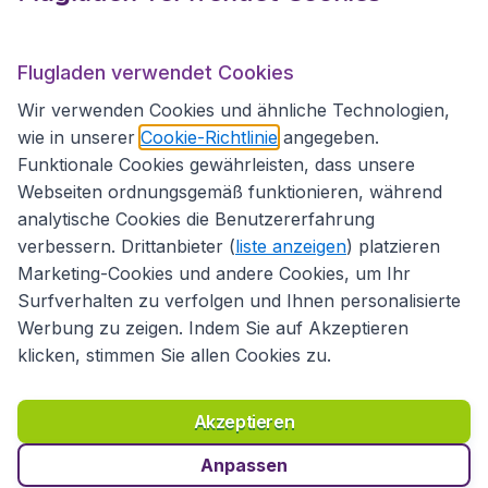
Flugladen.at
Flugladen verwendet Cookies
Wir verwenden Cookies und ähnliche Technologien,
wie in unserer
Cookie-Richtlinie
angegeben.
Internationale Webseiten
Funktionale Cookies gewährleisten, dass unsere
Webseiten ordnungsgemäß funktionieren, während
analytische Cookies die Benutzererfahrung
verbessern. Drittanbieter (
liste anzeigen
) platzieren
Marketing-Cookies und andere Cookies, um Ihr
Surfverhalten zu verfolgen und Ihnen personalisierte
Werbung zu zeigen. Indem Sie auf Akzeptieren
klicken, stimmen Sie allen Cookies zu.
Erklärung zur Zugänglichkeit
Richtlinien und Bedingungen
Haftungsausschluss
Akzeptieren
Datenschutzerklärung
Cookies
Copyright © 2026
Anpassen