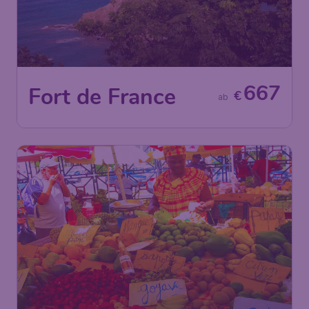
667
Fort de France
€
ab