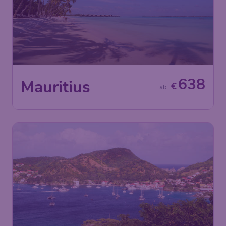
638
Mauritius
€
ab