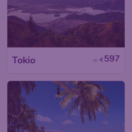
597
Tokio
€
ab