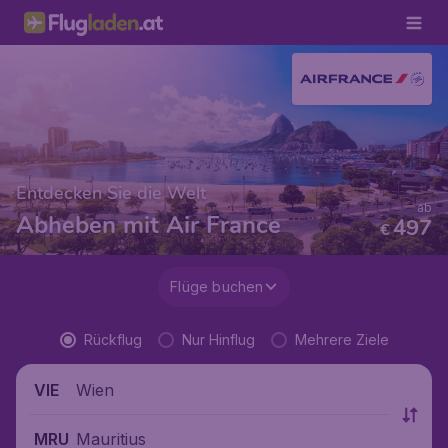
Entdecken Sie die Welt
ab
Abheben mit Air France
497
€
Flüge buchen
Rückflug
Nur Hinflug
Mehrere Ziele
Wien
VIE
Mauritius
MRU