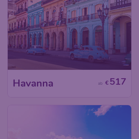
517
Havanna
€
ab