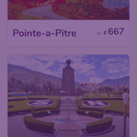
667
Pointe-a-Pitre
€
ab