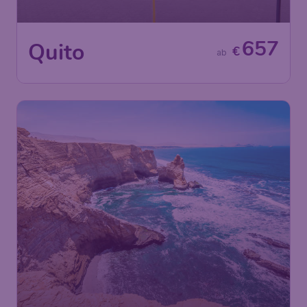
657
Quito
€
ab