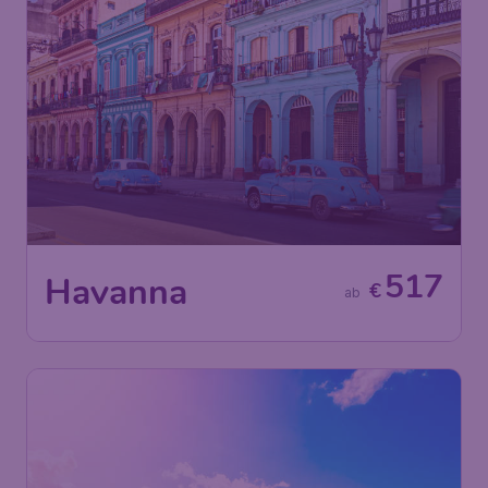
517
Havanna
€
ab