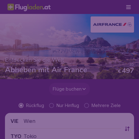
Entdecken Sie die Welt
ab
Abheben mit Air France
497
€
Flüge buchen
Rückflug
Nur Hinflug
Mehrere Ziele
Wien
VIE
Tokio
TYO