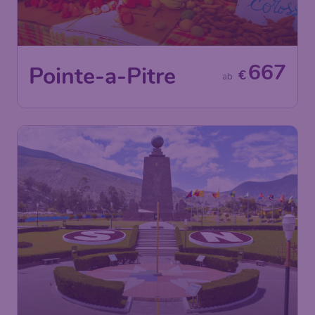
667
Pointe-a-Pitre
€
ab