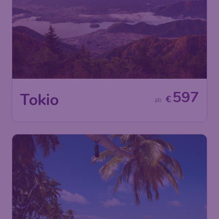
597
Tokio
€
ab