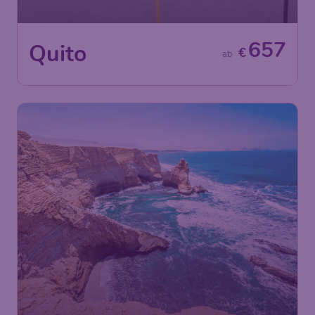
657
Quito
€
ab