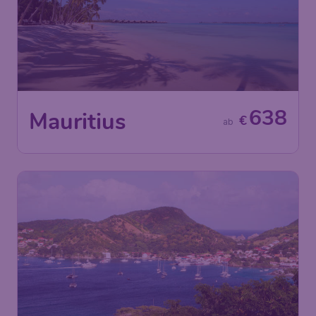
638
Mauritius
€
ab