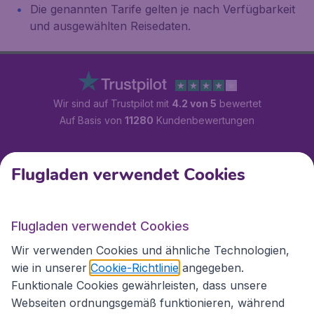
Die genannten Tarife gelten je nach Verfügbarkeit
und ausgewählten Reisedaten.
Wir sind auf Trustpilot mit
4.2 von 5
bewertet
Auf Basis von
11280
Kundenbewertungen
Kundenservice
Flugladen verwendet Cookies
Flugladen.at
Flugladen verwendet Cookies
Wir verwenden Cookies und ähnliche Technologien,
wie in unserer
Cookie-Richtlinie
angegeben.
Internationale Webseiten
Funktionale Cookies gewährleisten, dass unsere
Webseiten ordnungsgemäß funktionieren, während