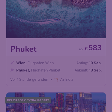
583
Phuket
€
ab
Wien
,
Flughafen Wien
Abflug:
10 Sep.
Schwechat
Phuket
,
Flughafen Phuket
Ankunft:
18 Sep.
Vor 1 Stunde gefunden
•
Air India
BIS ZU 100 € EXTRA RABATT