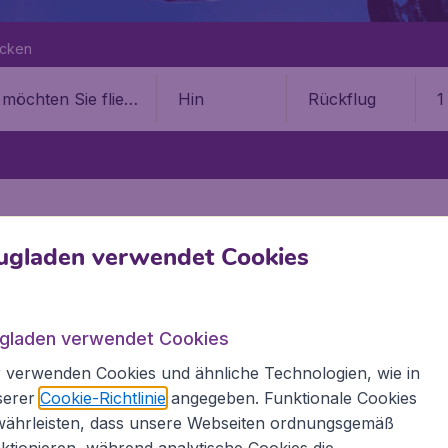
ecken
Hin
Rückflug
1
ugladen verwendet Cookies
TIUS
auritius
ugladen verwendet Cookies
 verwenden Cookies und ähnliche Technologien, wie in
lam International Airport , Mauritius
serer
Cookie-Richtlinie
angegeben. Funktionale Cookies
währleisten, dass unsere Webseiten ordnungsgemäß