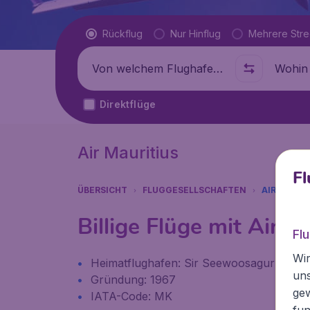
Flugtyp
Rückflug
Nur Hinflug
Mehrere Str
Abflug von
Wohin
Direktflüge
Air Mauritius
Fl
ÜBERSICHT
FLUGGESELLSCHAFTEN
AIR MAURI
Billige Flüge mit Air M
Fl
Wir
Heimatflughafen: Sir Seewoosagur Ramgoo
un
Gründung: 1967
ge
IATA-Code: MK