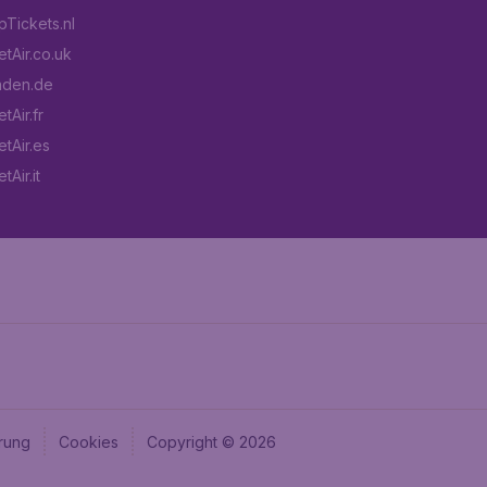
Tickets.nl
tAir.co.uk
aden.de
tAir.fr
tAir.es
Air.it
rung
Cookies
Copyright © 2026