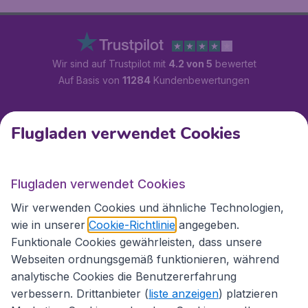
Wir sind auf Trustpilot mit
4.2 von 5
bewertet
Auf Basis von
11284
Kundenbewertungen
Kundenservice
Flugladen verwendet Cookies
Flugladen.at
Flugladen verwendet Cookies
Wir verwenden Cookies und ähnliche Technologien,
wie in unserer
Cookie-Richtlinie
angegeben.
Internationale Webseiten
Funktionale Cookies gewährleisten, dass unsere
Webseiten ordnungsgemäß funktionieren, während
analytische Cookies die Benutzererfahrung
verbessern. Drittanbieter (
liste anzeigen
) platzieren