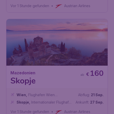
Otopeni
Vor 1 Stunde gefunden
•
Austrian Airlines
160
Mazedonien
€
ab
Skopje
Wien
,
Flughafen Wien
Abflug:
21 Sep.
Schwechat
Skopje
,
Internationaler Flughafen
Ankunft:
27 Sep.
Skopje
Vor 1 Stunde gefunden
•
Austrian Airlines