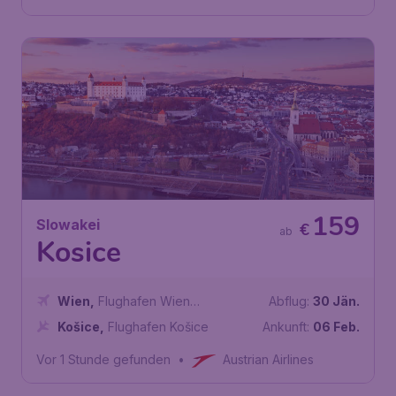
159
Slowakei
€
ab
Kosice
Wien
,
Flughafen Wien
Abflug:
30 Jän.
Schwechat
Košice
,
Flughafen Košice
Ankunft:
06 Feb.
Vor 1 Stunde gefunden
•
Austrian Airlines