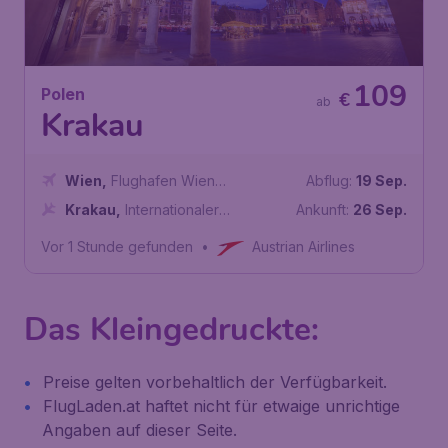
109
Polen
€
ab
Krakau
Wien
,
Flughafen Wien
Abflug:
19 Sep.
Schwechat
Krakau
,
Internationaler
Ankunft:
26 Sep.
Flughafen Johannes Paul II.
Vor 1 Stunde gefunden
•
Austrian Airlines
Krakau-Balice
Das Kleingedruckte:
Preise gelten vorbehaltlich der Verfügbarkeit.
FlugLaden.at haftet nicht für etwaige unrichtige
Angaben auf dieser Seite.