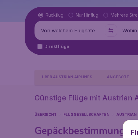
Flugtyp
Rückflug
Nur Hinflug
Mehrere Str
Abflug von
Wohin
Direktflüge
ÜBER AUSTRIAN AIRLINES
ANGEBOTE
Günstige Flüge mit Austrian Ai
ÜBERSICHT
FLUGGESELLSCHAFTEN
AUSTRIAN 
Gepäckbestimmungen A
Fl