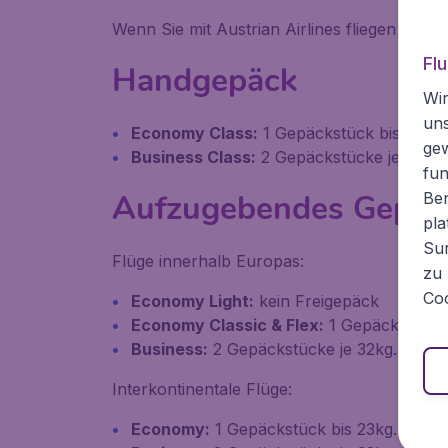
Wenn Sie mit Austrian Airlines fliegen dann 
Fl
Handgepäck
Wir
un
Economy Class:
1 Gepäckstück bis 8kg. 
ge
Business Class:
2 Gepäckstücke je 8kg. 
fun
Aufzugebendes Gepäc
Ben
pla
Sur
Flüge innerhalb Europas:
zu 
Coo
Economy Light:
kein Freigepäck
Economy Classic & Flex:
1 Gepäckstück 
Business:
2 Gepäckstücke je 32kg. Maße
Interkontinentale Flüge:
Economy:
1 Gepäckstück bis 23kg. Maße