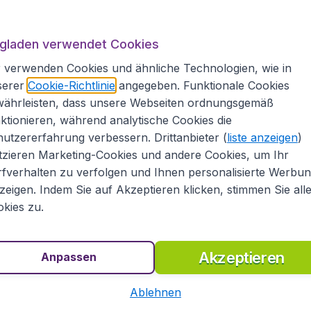
sind folgende Richtlinien zu beachten.
ugladen verwendet Cookies
 verwenden Cookies und ähnliche Technologien, wie in
serer
Cookie-Richtlinie
angegeben. Funktionale Cookies
Maße: 55 x 40 x 23
währleisten, dass unsere Webseiten ordnungsgemäß
Maße: 55 x 40 x 23
ktionieren, während analytische Cookies die
k
utzererfahrung verbessern. Drittanbieter (
liste anzeigen
)
tzieren Marketing-Cookies und andere Cookies, um Ihr
fverhalten zu verfolgen und Ihnen personalisierte Werbu
zeigen. Indem Sie auf Akzeptieren klicken, stimmen Sie all
kies zu.
bis 23kg. Maße: max. 158cm
: max. 158cm
Akzeptieren
Anpassen
Ablehnen
: max. 158cm