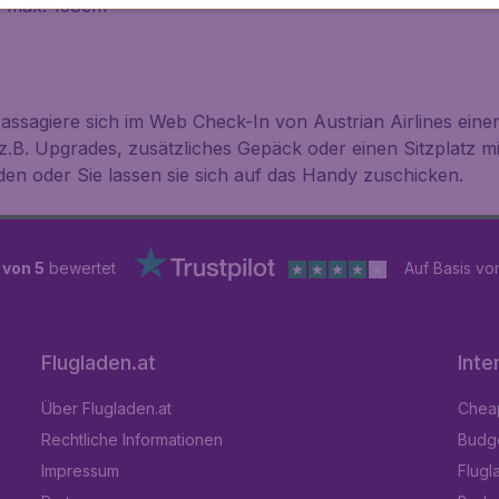
: max. 158cm
ssagiere sich im Web Check-In von Austrian Airlines einen
.B. Upgrades, zusätzliches Gepäck oder einen Sitzplatz mi
en oder Sie lassen sie sich auf das Handy zuschicken.
 von 5
bewertet
Auf Basis v
Flugladen.at
Inte
Über Flugladen.at
Cheap
Rechtliche Informationen
Budge
Impressum
Flugl