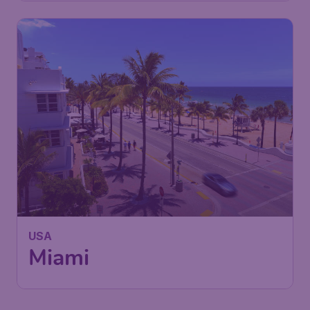
609
USA
€
ab
Miami
Wien
,
Flughafen Wien
Abflug:
24 Nov.
Schwechat
Miami
,
Internationaler Flughafen
Ankunft:
03 Dez.
Miami
Vor 1 Stunde gefunden
•
British Airways