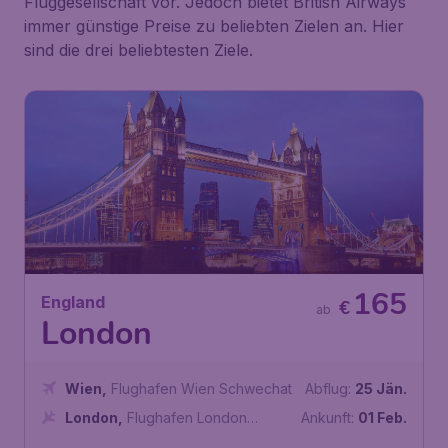
Fluggesellschaft vor. Jedoch bietet British Airways
immer günstige Preise zu beliebten Zielen an. Hier
sind die drei beliebtesten Ziele.
165
England
€
ab
London
Wien
,
Flughafen Wien Schwechat
Abflug:
25 Jän.
London
,
Flughafen London
Ankunft:
01 Feb.
Heathrow