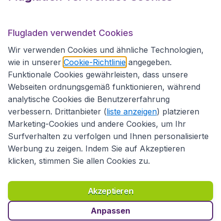
Flugladen.at
Flugladen verwendet Cookies
Wir verwenden Cookies und ähnliche Technologien,
wie in unserer
Cookie-Richtlinie
angegeben.
Internationale Webseiten
Funktionale Cookies gewährleisten, dass unsere
Webseiten ordnungsgemäß funktionieren, während
analytische Cookies die Benutzererfahrung
verbessern. Drittanbieter (
liste anzeigen
) platzieren
Marketing-Cookies und andere Cookies, um Ihr
Surfverhalten zu verfolgen und Ihnen personalisierte
Werbung zu zeigen. Indem Sie auf Akzeptieren
klicken, stimmen Sie allen Cookies zu.
Erklärung zur Zugänglichkeit
Richtlinien und Bedingungen
Haftungsausschluss
Akzeptieren
Datenschutzerklärung
Cookies
Copyright © 2026
Anpassen