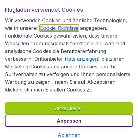
Flugladen.at
Flugladen verwendet Cookies
Wir verwenden Cookies und ähnliche Technologien,
wie in unserer
Cookie-Richtlinie
angegeben.
Internationale Webseiten
Funktionale Cookies gewährleisten, dass unsere
Webseiten ordnungsgemäß funktionieren, während
analytische Cookies die Benutzererfahrung
verbessern. Drittanbieter (
liste anzeigen
) platzieren
Marketing-Cookies und andere Cookies, um Ihr
Surfverhalten zu verfolgen und Ihnen personalisierte
Werbung zu zeigen. Indem Sie auf Akzeptieren
klicken, stimmen Sie allen Cookies zu.
Erklärung zur Zugänglichkeit
Richtlinien und Bedingungen
Haftungsausschluss
Akzeptieren
Datenschutzerklärung
Cookies
Copyright © 2026
Anpassen
Ablehnen