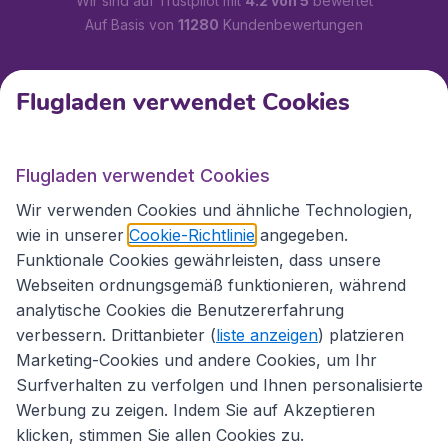
Wir sind auf Trustpilot mit
4.2 von 5
bewertet
Auf Basis von
11280
Kundenbewertungen
Kundenservice
Flugladen verwendet Cookies
Flugladen.at
Flugladen verwendet Cookies
Wir verwenden Cookies und ähnliche Technologien,
wie in unserer
Cookie-Richtlinie
angegeben.
Internationale Webseiten
Funktionale Cookies gewährleisten, dass unsere
Webseiten ordnungsgemäß funktionieren, während
analytische Cookies die Benutzererfahrung
verbessern. Drittanbieter (
liste anzeigen
) platzieren
Marketing-Cookies und andere Cookies, um Ihr
Surfverhalten zu verfolgen und Ihnen personalisierte
Werbung zu zeigen. Indem Sie auf Akzeptieren
klicken, stimmen Sie allen Cookies zu.