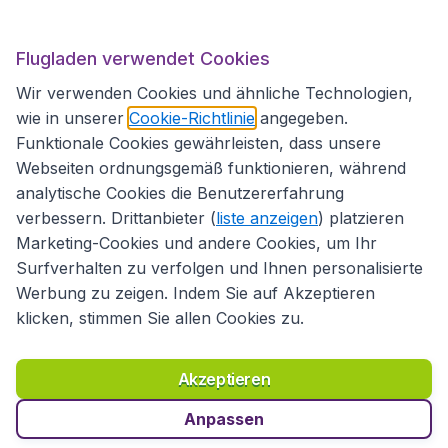
Flugladen.at
Flugladen verwendet Cookies
Wir verwenden Cookies und ähnliche Technologien,
wie in unserer
Cookie-Richtlinie
angegeben.
Internationale Webseiten
Funktionale Cookies gewährleisten, dass unsere
Webseiten ordnungsgemäß funktionieren, während
analytische Cookies die Benutzererfahrung
verbessern. Drittanbieter (
liste anzeigen
) platzieren
Marketing-Cookies und andere Cookies, um Ihr
Surfverhalten zu verfolgen und Ihnen personalisierte
Werbung zu zeigen. Indem Sie auf Akzeptieren
klicken, stimmen Sie allen Cookies zu.
Erklärung zur Zugänglichkeit
Richtlinien und Bedingungen
Haftungsausschluss
Akzeptieren
Datenschutzerklärung
Cookies
Copyright © 2026
Anpassen