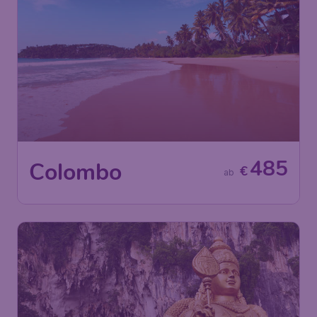
485
Colombo
€
ab