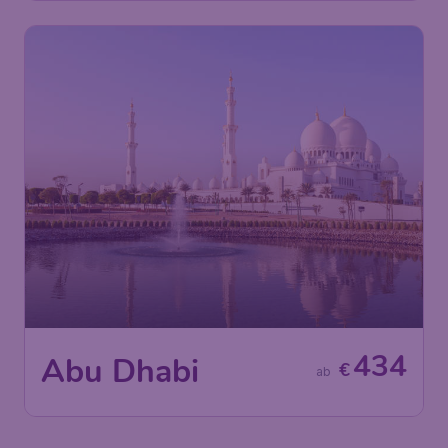
434
Abu Dhabi
€
ab