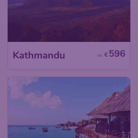
596
Kathmandu
€
ab