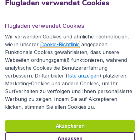
Flugladen verwendet Cookies
Flugladen.at
Flugladen verwendet Cookies
Wir verwenden Cookies und ähnliche Technologien,
wie in unserer
Cookie-Richtlinie
angegeben.
Internationale Webseiten
Funktionale Cookies gewährleisten, dass unsere
Webseiten ordnungsgemäß funktionieren, während
analytische Cookies die Benutzererfahrung
verbessern. Drittanbieter (
liste anzeigen
) platzieren
Marketing-Cookies und andere Cookies, um Ihr
Surfverhalten zu verfolgen und Ihnen personalisierte
Werbung zu zeigen. Indem Sie auf Akzeptieren
klicken, stimmen Sie allen Cookies zu.
Erklärung zur Zugänglichkeit
Richtlinien und Bedingungen
Haftungsausschluss
Akzeptieren
Datenschutzerklärung
Cookies
Copyright © 2026
Anpassen