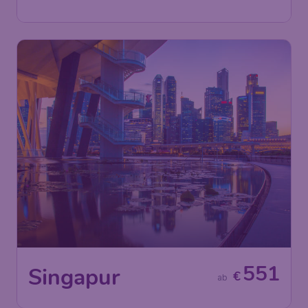
551
Singapur
€
ab