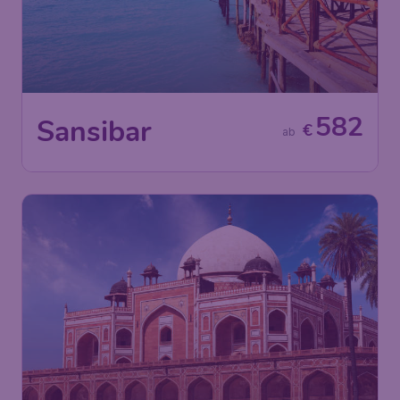
582
Sansibar
€
ab