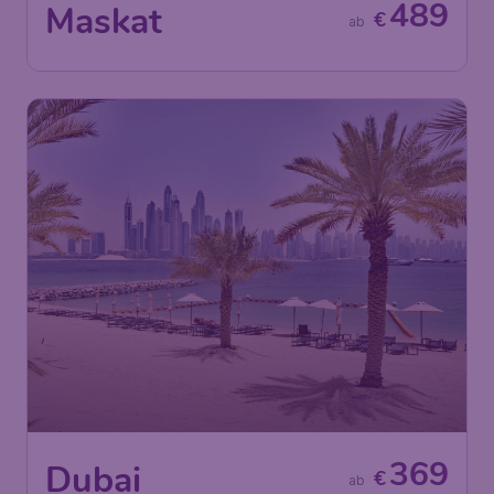
489
Maskat
€
ab
369
Dubai
€
ab