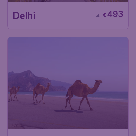
493
Delhi
€
ab