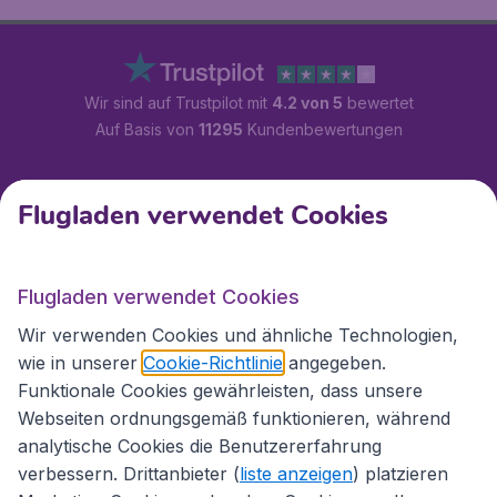
Wir sind auf Trustpilot mit
4.2 von 5
bewertet
Auf Basis von
11295
Kundenbewertungen
Kundenservice
Flugladen verwendet Cookies
Flugladen.at
Flugladen verwendet Cookies
Wir verwenden Cookies und ähnliche Technologien,
wie in unserer
Cookie-Richtlinie
angegeben.
Internationale Webseiten
Funktionale Cookies gewährleisten, dass unsere
Webseiten ordnungsgemäß funktionieren, während
analytische Cookies die Benutzererfahrung
verbessern. Drittanbieter (
liste anzeigen
) platzieren