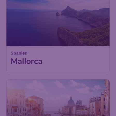
53
Spanien
€
ab
Mallorca
Wien
,
Flughafen Wien Schwechat
Abflug:
05 Okt.
Palma de Mallorca
,
Flughafen
Ankunft:
14 Okt.
Palma de Mallorca
Vor 1 Stunde gefunden
•
Ryanair