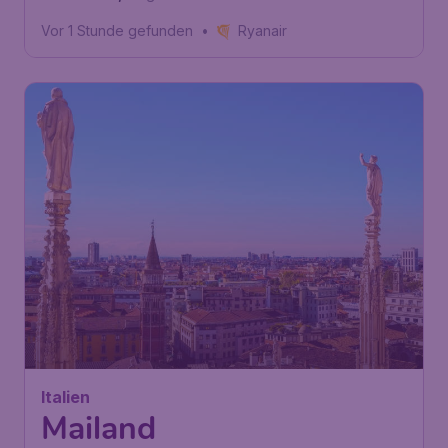
Stansted
Vor 1 Stunde gefunden
•
Ryanair
36
Italien
€
ab
Mailand
Wien
,
Flughafen Wien
Abflug:
12 Aug.
Schwechat
Mailand
,
Flughafen Bergamo
Ankunft:
02 Sep.
Vor 1 Stunde gefunden
•
Ryanair