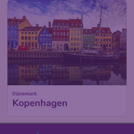
82
Dänemark
€
ab
Kopenhagen
Wien
,
Flughafen Wien Schwechat
Abflug:
05 Sep.
Kopenhagen
,
Flughafen
Ankunft:
15 Sep.
Kopenhagen-Kastrup
Vor 1 Stunde gefunden
•
Ryanair