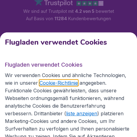
Wir sind auf Trustpilot mit
4.2 von 5
bewertet
Auf Basis von
11284
Kundenbewertungen
Kundenservice
Flugladen verwendet Cookies
Flugladen.at
Flugladen verwendet Cookies
Wir verwenden Cookies und ähnliche Technologien,
wie in unserer
Cookie-Richtlinie
angegeben.
Internationale Webseiten
Funktionale Cookies gewährleisten, dass unsere
Webseiten ordnungsgemäß funktionieren, während
analytische Cookies die Benutzererfahrung
verbessern. Drittanbieter (
liste anzeigen
) platzieren
Marketing-Cookies und andere Cookies, um Ihr
Surfverhalten zu verfolgen und Ihnen personalisierte
Werbung zu zeigen. Indem Sie auf Akzeptieren