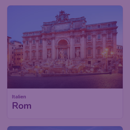
44
Italien
€
ab
Rom
Wien
,
Flughafen Wien Schwechat
Abflug:
08 Sep.
Rom
,
Flughafen Rom-Fiumicino
Ankunft:
17 Sep.
Vor 1 Stunde gefunden
•