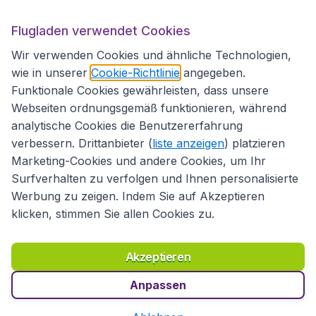
Flugladen.at
Flugladen verwendet Cookies
Wir verwenden Cookies und ähnliche Technologien,
wie in unserer
Cookie-Richtlinie
angegeben.
Internationale Webseiten
Funktionale Cookies gewährleisten, dass unsere
Webseiten ordnungsgemäß funktionieren, während
analytische Cookies die Benutzererfahrung
verbessern. Drittanbieter (
liste anzeigen
) platzieren
Marketing-Cookies und andere Cookies, um Ihr
Surfverhalten zu verfolgen und Ihnen personalisierte
Werbung zu zeigen. Indem Sie auf Akzeptieren
klicken, stimmen Sie allen Cookies zu.
Erklärung zur Zugänglichkeit
Richtlinien und Bedingungen
Haftungsausschluss
Akzeptieren
Datenschutzerklärung
Cookies
Copyright © 2026
Anpassen