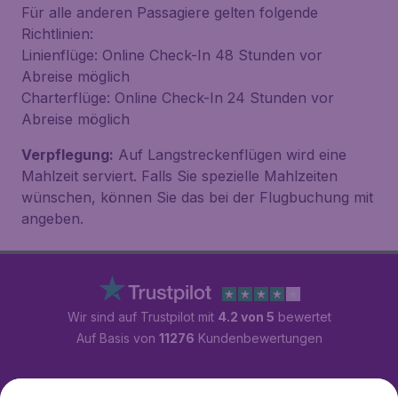
Für alle anderen Passagiere gelten folgende
Richtlinien:
Linienflüge:
Online Check-In 48 Stunden vor
Abreise möglich
Charterflüge:
Online Check-In 24 Stunden vor
Abreise möglich
Verpflegung:
Auf Langstreckenflügen wird eine
Mahlzeit serviert. Falls Sie spezielle Mahlzeiten
wünschen, können Sie das bei der Flugbuchung mit
angeben.
Wir sind auf Trustpilot mit
4.2 von 5
bewertet
Auf Basis von
11276
Kundenbewertungen
Kundenservice