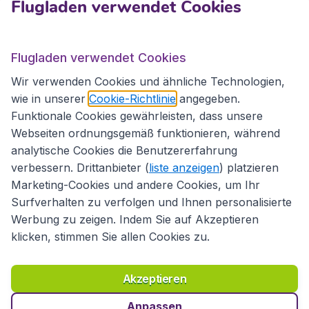
Flugladen verwendet Cookies
Flugladen.at
Flugladen verwendet Cookies
Wir verwenden Cookies und ähnliche Technologien,
wie in unserer
Cookie-Richtlinie
angegeben.
Internationale Webseiten
Funktionale Cookies gewährleisten, dass unsere
Webseiten ordnungsgemäß funktionieren, während
analytische Cookies die Benutzererfahrung
verbessern. Drittanbieter (
liste anzeigen
) platzieren
Marketing-Cookies und andere Cookies, um Ihr
Surfverhalten zu verfolgen und Ihnen personalisierte
Werbung zu zeigen. Indem Sie auf Akzeptieren
klicken, stimmen Sie allen Cookies zu.
Erklärung zur Zugänglichkeit
Richtlinien und Bedingungen
Haftungsausschluss
Akzeptieren
Datenschutzerklärung
Cookies
Copyright © 2026
Anpassen