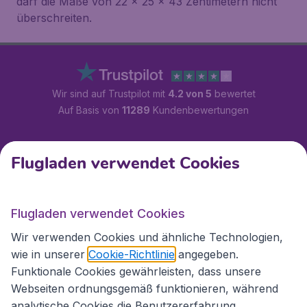
darf die Maße von 22 x 25 x 43 Zentimetern nicht
überschreiten.
Wir sind auf Trustpilot mit
4.2 von 5
bewertet
Auf Basis von
11289
Kundenbewertungen
Kundenservice
Flugladen verwendet Cookies
Flugladen.at
Flugladen verwendet Cookies
Wir verwenden Cookies und ähnliche Technologien,
wie in unserer
Cookie-Richtlinie
angegeben.
Internationale Webseiten
Funktionale Cookies gewährleisten, dass unsere
Webseiten ordnungsgemäß funktionieren, während
analytische Cookies die Benutzererfahrung