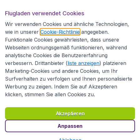
Flugladen.at
Flugladen verwendet Cookies
Wir verwenden Cookies und ähnliche Technologien,
wie in unserer
Cookie-Richtlinie
angegeben.
Internationale Webseiten
Funktionale Cookies gewährleisten, dass unsere
Webseiten ordnungsgemäß funktionieren, während
analytische Cookies die Benutzererfahrung
verbessern. Drittanbieter (
liste anzeigen
) platzieren
Marketing-Cookies und andere Cookies, um Ihr
Surfverhalten zu verfolgen und Ihnen personalisierte
Werbung zu zeigen. Indem Sie auf Akzeptieren
klicken, stimmen Sie allen Cookies zu.
Erklärung zur Zugänglichkeit
Richtlinien und Bedingungen
Haftungsausschluss
Akzeptieren
Datenschutzerklärung
Cookies
Copyright © 2026
Anpassen