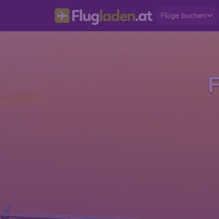
Flüge buchen
F