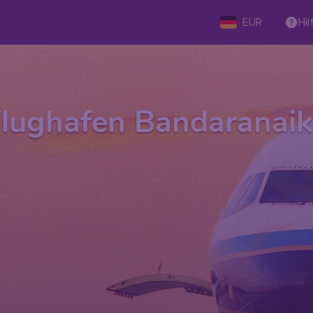
EUR
Hil
lughafen Bandaranai