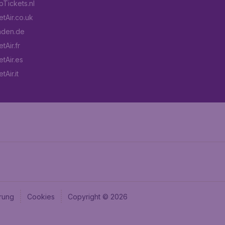
Tickets.nl
tAir.co.uk
aden.de
tAir.fr
tAir.es
Air.it
rung
Cookies
Copyright © 2026