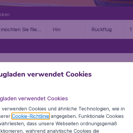
ecken
Hin
Rückflug
1
ugladen verwendet Cookies
EZIELE
SHOPPING
fen Bandaranaike
ugladen verwendet Cookies
 verwenden Cookies und ähnliche Technologien, wie in
STINATIONEN
serer
Cookie-Richtlinie
angegeben. Funktionale Cookies
des Bandaranaike International 
währleisten, dass unsere Webseiten ordnungsgemäß
ktionieren, während analytische Cookies die