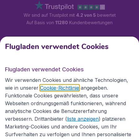
Wir sind auf Trustpilot mit
4.2 von 5
bewertet
Auf Basis von
11280
Kundenbewertungen
Kundenservice
Flugladen verwendet Cookies
Flugladen.at
Flugladen verwendet Cookies
Wir verwenden Cookies und ähnliche Technologien,
wie in unserer
Cookie-Richtlinie
angegeben.
Internationale Webseiten
Funktionale Cookies gewährleisten, dass unsere
Webseiten ordnungsgemäß funktionieren, während
analytische Cookies die Benutzererfahrung
verbessern. Drittanbieter (
liste anzeigen
) platzieren
Marketing-Cookies und andere Cookies, um Ihr
Surfverhalten zu verfolgen und Ihnen personalisierte