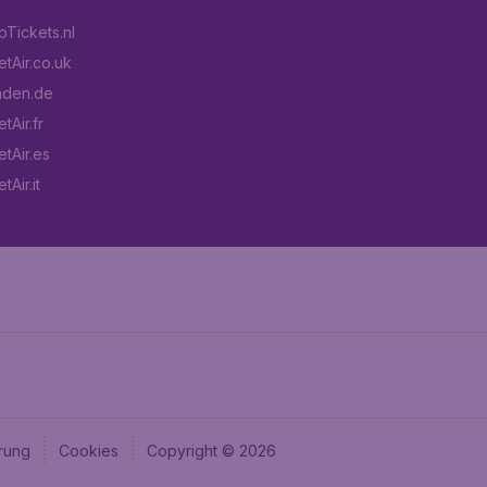
Tickets.nl
tAir.co.uk
aden.de
tAir.fr
tAir.es
Air.it
rung
Cookies
Copyright © 2026