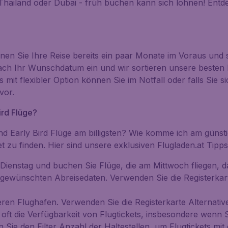
 Thailand oder Dubai - früh buchen kann sich lohnen! Entdec
en Sie Ihre Reise bereits ein paar Monate im Voraus und s
nfach Ihr Wunschdatum ein und wir sortieren unsere beste
ts mit flexibler Option können Sie im Notfall oder falls S
vor.
ird Flüge?
ind Early Bird Flüge am billigsten? Wie komme ich am günst
t zu finden. Hier sind unsere exklusiven Flugladen.at Tipps
enstag und buchen Sie Flüge, die am Mittwoch fliegen, da 
 gewünschten Abreisedaten. Verwenden Sie die Registerka
eren Flughafen. Verwenden Sie die Registerkarte
Alternati
ft die Verfügbarkeit von Flugtickets, insbesondere wenn Sie
n Sie den Filter
Anzahl der Haltestellen
, um Flugtickets mi