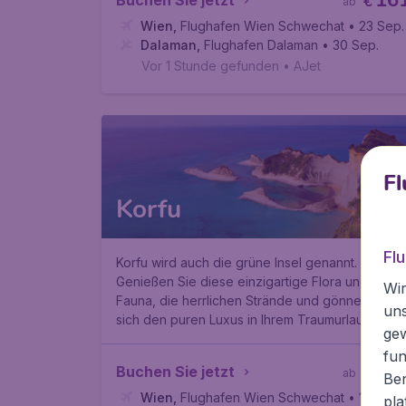
16
Buchen Sie jetzt
€
ab
Wien
,
Flughafen Wien Schwechat
• 23 Sep.
Dalaman
,
Flughafen Dalaman
• 30 Sep.
Vor 1 Stunde gefunden
•
AJet
Fl
Korfu
Fl
Korfu wird auch die
grüne Insel
genannt.
Genießen Sie diese einzigartige Flora und
Wir
Fauna, die herrlichen Strände und gönnen Sie
un
sich den puren Luxus in Ihrem Traumurlaub.
ge
fun
16
Buchen Sie jetzt
€
ab
Ben
Wien
,
Flughafen Wien Schwechat
• 18 Sep.
pla