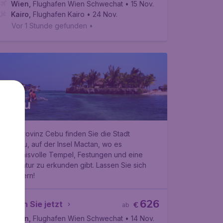
Wien
,
Flughafen Wien Schwechat
• 15 Nov.
Kairo
,
Flughafen Kairo
• 24 Nov.
Vor 1 Stunde gefunden
•
Cebu
In der Provinz Cebu finden Sie die Stadt
Lapulapu, auf der Insel Mactan, wo es
geheimnisvolle Tempel, Festungen und eine
wilde Natur zu erkunden gibt. Lassen Sie sich
begeistern!
626
Buchen Sie jetzt
€
ab
Wien
,
Flughafen Wien Schwechat
• 14 Nov.