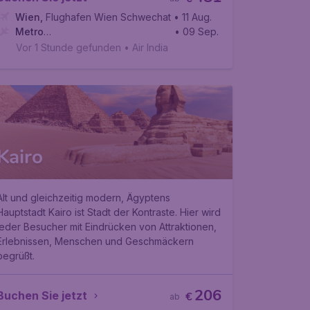
Wien
,
Flughafen Wien Schwechat
• 11 Aug.
Metro
• 09 Sep.
Manila
,
Internationaler Flughafen Ninoy Aquino
Vor 1 Stunde gefunden
•
Air India
Kairo
Alt und gleichzeitig modern, Ägyptens
Hauptstadt Kairo ist Stadt der Kontraste. Hier wird
jeder Besucher mit Eindrücken von Attraktionen,
Erlebnissen, Menschen und Geschmäckern
begrüßt.
206
Buchen Sie jetzt
€
ab