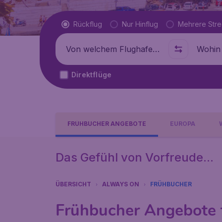
Flugtyp
Rückflug
Nur Hinflug
Mehrere Str
Abflug von
Wohin
Direktflüge
FRÜHBUCHER ANGEBOTE
EUROPA
Das Gefühl von Vorfreude...
ÜBERSICHT
ALWAYS ON
FRÜHBUCHER
Frühbucher Angebote 