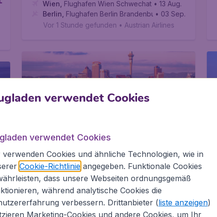
1
Wien
,
Flughafen Wien Schwechat
• 13 Aug.
Berlin
,
Flughafen Berlin Brandenburg
• 03 Sep.
Vor 1 Stunde gefunden
•
Austrian Airlines
ugladen verwendet Cookies
Auckland
Auckland ist eine lebhafte Stadt mit einer
ugladen verwendet Cookies
Weltklasse-Kulturszene und Fülle von
Einkaufsmöglichkeiten, von großen Zentren zu
 verwenden Cookies und ähnliche Technologien, wie in
Boho-Vibes in den Kunstgalerien der
serer
Cookie-Richtlinie
angegeben. Funktionale Cookies
Karangahape Road.
währleisten, dass unsere Webseiten ordnungsgemäß
ktionieren, während analytische Cookies die
2
871
Buchen Sie jetzt
€
ab
utzererfahrung verbessern. Drittanbieter (
liste anzeigen
)
Wien
,
Flughafen Wien Schwechat
• 16 Aug.
tzieren Marketing-Cookies und andere Cookies, um Ihr