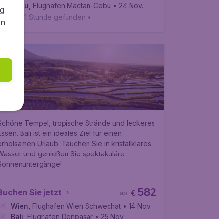
Cebu
,
Flughafen Mactan-Cebu
• 24 Nov.
ng
Vor 1 Stunde gefunden
•
en
Bali
Schöne Tempel, tropische Strände und leckeres
Essen. Bali ist ein ideales Ziel für einen
erholsamen Urlaub. Tauchen Sie in kristallklares
Wasser und genießen Sie spektakuläre
Sonnenuntergänge!
582
Buchen Sie jetzt
€
ab
Wien
,
Flughafen Wien Schwechat
• 14 Nov.
Bali
,
Flughafen Denpasar
• 25 Nov.