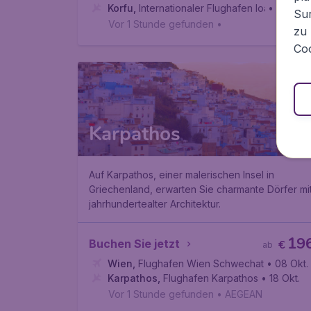
Korfu
,
Internationaler Flughafen Ioannis Kapo
• 27 Sep
Sur
Vor 1 Stunde gefunden
•
zu 
Coo
Karpathos
Auf Karpathos, einer malerischen Insel in
Griechenland, erwarten Sie charmante Dörfer mi
jahrhundertealter Architektur.
19
Buchen Sie jetzt
€
ab
Wien
,
Flughafen Wien Schwechat
• 08 Okt.
Karpathos
,
Flughafen Karpathos
• 18 Okt.
Vor 1 Stunde gefunden
•
AEGEAN