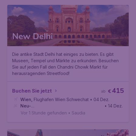
New Delhi
Die antike Stadt Delhi hat einiges zu bieten. Es gibt
Museen, Tempel und Märkte zu erkunden. Besuchen
Sie auf jeden Fall den Chandni Chowk Markt für
herausragenden Streetfood!
415
Buchen Sie jetzt
€
ab
Wien
,
Flughafen Wien Schwechat
• 04 Dez.
Neu-
• 14 Dez.
Delhi
,
Internationaler Flughafen Indira Gandhi
Vor 1 Stunde gefunden
•
Saudia