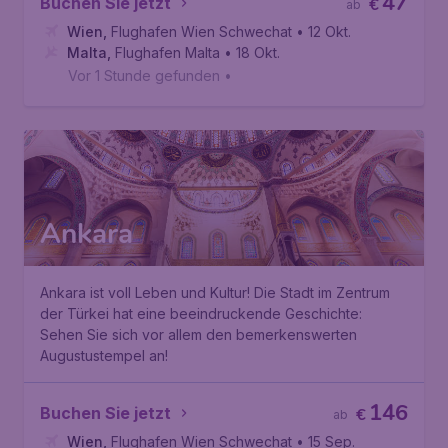
47
Buchen Sie jetzt
€
ab
Wien
,
Flughafen Wien Schwechat
• 12 Okt.
Malta
,
Flughafen Malta
• 18 Okt.
Vor 1 Stunde gefunden
•
Ankara
Ankara ist voll Leben und Kultur! Die Stadt im Zentrum
der Türkei hat eine beeindruckende Geschichte:
Sehen Sie sich vor allem den bemerkenswerten
Augustustempel an!
146
Buchen Sie jetzt
€
ab
Wien
,
Flughafen Wien Schwechat
• 15 Sep.