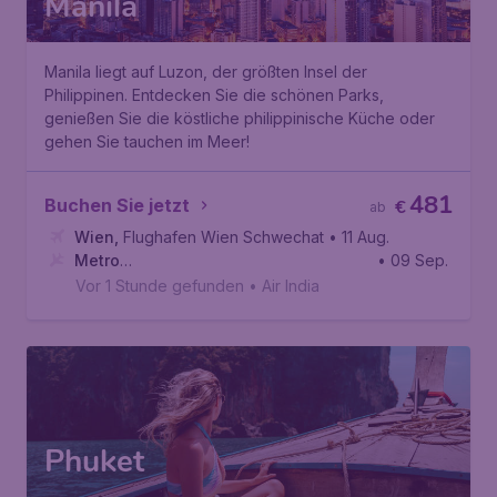
Manila
Manila liegt auf Luzon, der größten Insel der
Philippinen. Entdecken Sie die schönen Parks,
genießen Sie die köstliche philippinische Küche oder
gehen Sie tauchen im Meer!
481
Buchen Sie jetzt
€
ab
Wien
,
Flughafen Wien Schwechat
• 11 Aug.
Metro
• 09 Sep.
Manila
,
Internationaler Flughafen Ninoy Aquino
Vor 1 Stunde gefunden
•
Air India
Phuket