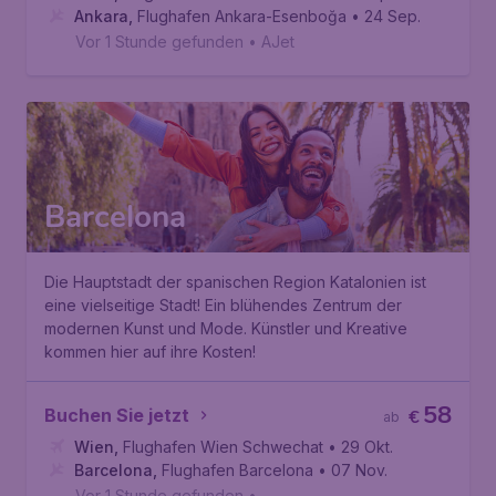
Ankara
,
Flughafen Ankara-Esenboğa
• 24 Sep.
Vor 1 Stunde gefunden
•
AJet
Barcelona
Die Hauptstadt der spanischen Region Katalonien ist
eine vielseitige Stadt! Ein blühendes Zentrum der
modernen Kunst und Mode. Künstler und Kreative
kommen hier auf ihre Kosten!
58
Buchen Sie jetzt
€
ab
Wien
,
Flughafen Wien Schwechat
• 29 Okt.
Barcelona
,
Flughafen Barcelona
• 07 Nov.
Vor 1 Stunde gefunden
•