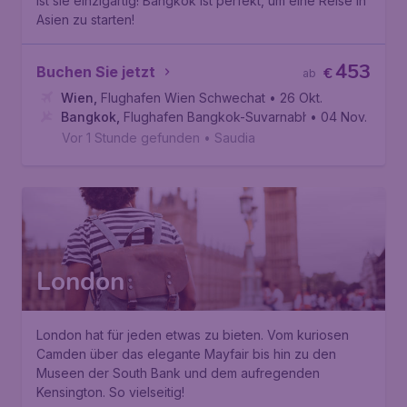
ist sie einzigartig! Bangkok ist perfekt, um eine Reise in
Asien zu starten!
453
Buchen Sie jetzt
€
ab
Wien
,
Flughafen Wien Schwechat
• 26 Okt.
Bangkok
,
Flughafen Bangkok-Suvarnabhumi
• 04 Nov.
Vor 1 Stunde gefunden
•
Saudia
London
London hat für jeden etwas zu bieten. Vom kuriosen
Camden über das elegante Mayfair bis hin zu den
Museen der South Bank und dem aufregenden
Kensington. So vielseitig!