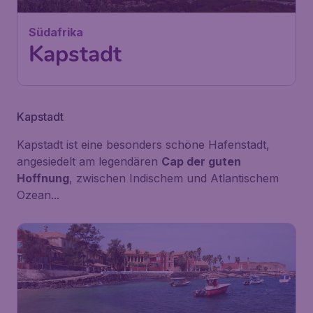
München
,
Flughafen München
Abflug:
28 Sep.
Kapstadt
,
Flughafen Kapstadt
Ankunft:
07 Okt.
Vor 1 Stunde gefunden
•
Condor
Kapstadt
Kapstadt ist eine besonders schöne Hafenstadt,
angesiedelt am legendären
Cap der guten
Hoffnung
, zwischen Indischem und Atlantischem
Ozean...