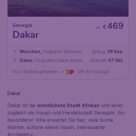
469
Senegal
€
ab
Dakar
München
,
Flughafen München
Abflug:
28 Sep.
Dakar
,
Flughafen Dakar-Blaise
Ankunft:
07 Okt.
Diagne
Vor 1 Stunde gefunden
•
TAP Air Portugal
Dakar
Dakar ist die
westlichste Stadt Afrikas
und wirkt
zugleich als Haupt-und Handelsstadt Senegals. Ein
besonderer Vibe erwartet Sie hier; viele bunte
Märkte, schöne kleine Inseln, interessante
Architektur...