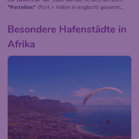
"Porteños"
(Port = Hafen in englisch) genannt...
Besondere Hafenstädte in
Afrika
514
Südafrika
€
ab
Kapstadt