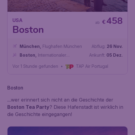
458
USA
€
ab
Boston
München
,
Flughafen München
Abflug:
26 Nov.
Boston
,
Internationaler
Ankunft:
05 Dez.
Flughafen General Edward
Vor 1 Stunde gefunden
•
TAP Air Portugal
Lawrence Logan
Boston
...wer erinnert sich nicht an die Geschichte der
Boston Tea Party
? Diese Hafenstadt ist wirklich in
die Geschichte eingegangen!