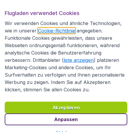
Flugladen.at
Flugladen verwendet Cookies
Wir verwenden Cookies und ähnliche Technologien,
wie in unserer
Cookie-Richtlinie
angegeben.
Internationale Webseiten
Funktionale Cookies gewährleisten, dass unsere
Webseiten ordnungsgemäß funktionieren, während
analytische Cookies die Benutzererfahrung
verbessern. Drittanbieter (
liste anzeigen
) platzieren
Marketing-Cookies und andere Cookies, um Ihr
Surfverhalten zu verfolgen und Ihnen personalisierte
Werbung zu zeigen. Indem Sie auf Akzeptieren
klicken, stimmen Sie allen Cookies zu.
Erklärung zur Zugänglichkeit
Richtlinien und Bedingungen
Haftungsausschluss
Akzeptieren
Datenschutzerklärung
Cookies
Copyright © 2026
Anpassen