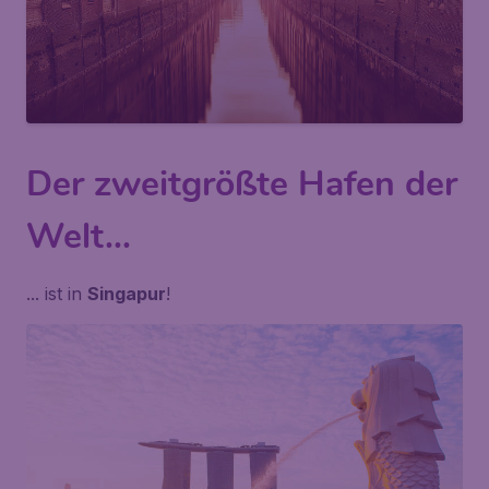
Der zweitgrößte Hafen der
Welt...
... ist in
Singapur
!