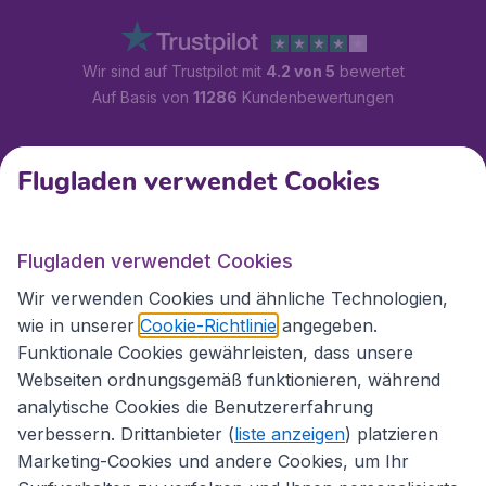
Wir sind auf Trustpilot mit
4.2 von 5
bewertet
Auf Basis von
11286
Kundenbewertungen
Kundenservice
Flugladen verwendet Cookies
Flugladen.at
Flugladen verwendet Cookies
Wir verwenden Cookies und ähnliche Technologien,
wie in unserer
Cookie-Richtlinie
angegeben.
Internationale Webseiten
Funktionale Cookies gewährleisten, dass unsere
Webseiten ordnungsgemäß funktionieren, während
analytische Cookies die Benutzererfahrung
verbessern. Drittanbieter (
liste anzeigen
) platzieren
Marketing-Cookies und andere Cookies, um Ihr